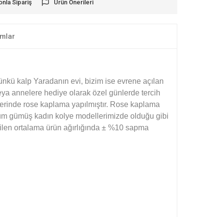
onla Sipariş
Ürün Önerileri
mlar
ünkü kalp Yaradanın evi, bizim ise evrene açılan
eya annelere hediye olarak özel günlerde tercih
zerinde rose kaplama yapılmıştır. Rose kaplama
Tüm gümüş kadın kolye modellerimizde olduğu gibi
rtilen ortalama ürün ağırlığında ± %10 sapma