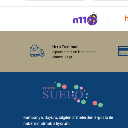
Hızlı Teslimat
Siparişleriniz en kısa sürede
elinize ulaşır.
Kampanya, duyuru, bilgilendirmelerden e-posta ile
haberdar olmak istiyorum.