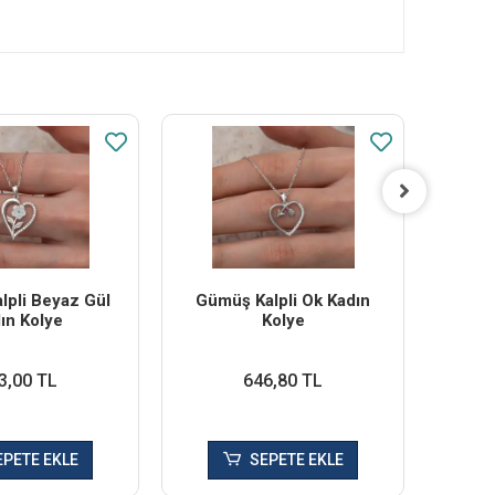
lpli Beyaz Gül
Gümüş Kalpli Ok Kadın
Gümü
ın Kolye
Kolye
3,00 TL
646,80 TL
EPETE EKLE
SEPETE EKLE