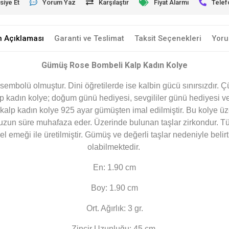
siye Et
Yorum Yaz
Karşılaştır
Fiyat Alarmı
Telef
n Açıklaması
Garanti ve Teslimat
Taksit Seçenekleri
Yoru
Gümüş Rose Bombeli Kalp Kadın Kolye
embolü olmuştur. Dini öğretilerde ise kalbin gücü sınırsızdır. Ç
p kadın kolye; doğum günü hediyesi, sevgililer günü hediyesi v
alp kadın kolye 925 ayar gümüşten imal edilmiştir. Bu kolye ü
ı uzun süre muhafaza eder. Üzerinde bulunan taşlar zirkondur. 
 emeği ile üretilmiştir. Gümüş ve değerli taşlar nedeniyle beli
olabilmektedir.
En: 1.90 cm
Boy: 1.90 cm
Ort. Ağırlık: 3
gr.
Zincir Uzunluğu: 45 cm