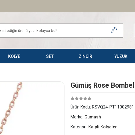
KOLYE
SET
ZİNCİR
YÜZÜK
Gümüş Rose Bombeli
Ürün Kodu:
RSVQ24-PT11002981
Marka:
Gumush
Kategori:
Kalpli Kolyeler