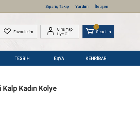
Sipariş Takip
Yardım
İletişim
0
Giriş Yap
Favorilerim
Sepetim
Üye Ol
TESBİH
EŞYA
KEHRİBAR
 Kalp Kadın Kolye