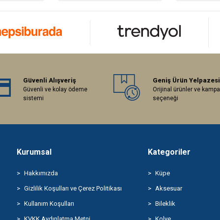
Güvenli Alışveriş
Geniş Ürün Yelpazesi
Güvenli ve kolay ödeme
Orijinal ürünler ve kamp
sistemi
seçeneği
Kurumsal
Kategoriler
Hakkımızda
Küpe
Gizlilik Koşulları ve Çerez Politikası
Aksesuar
Kullanım Koşulları
Bileklik
KVKK Aydınlatma Metni
Kolye