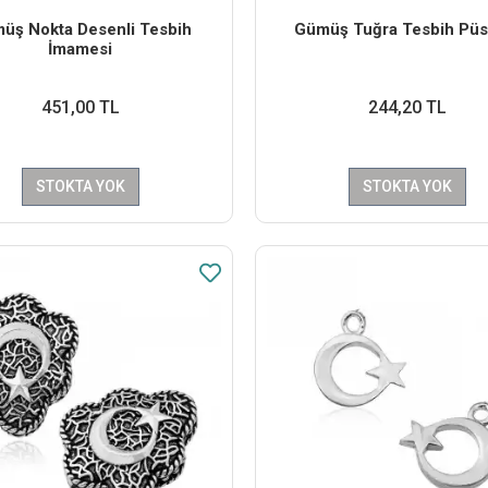
üş Nokta Desenli Tesbih
Gümüş Tuğra Tesbih Püs
İmamesi
451,00 TL
244,20 TL
STOKTA YOK
STOKTA YOK