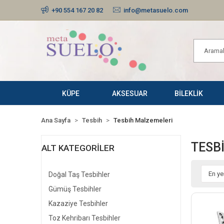
+90 554 167 20 82
info@metasuelo.com
KÜPE
AKSESUAR
BİLEKLİK
Ana Sayfa
Tesbih
Tesbih Malzemeleri
TESB
ALT KATEGORILER
Doğal Taş Tesbihler
Gümüş Tesbihler
Kazaziye Tesbihler
Toz Kehribarı Tesbihler