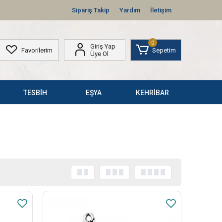
Sipariş Takip
Yardım
İletişim
0
Giriş Yap
Favorilerim
Sepetim
Üye Ol
TESBİH
EŞYA
KEHRİBAR