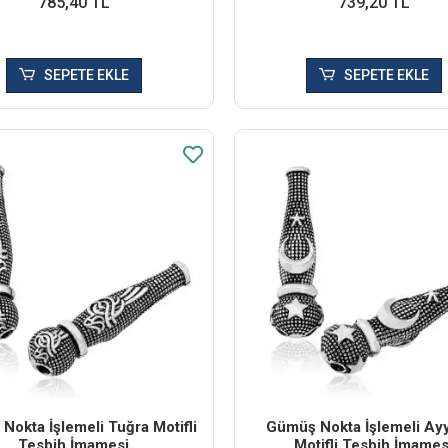
785,40 TL
739,20 TL
SEPETE EKLE
SEPETE EKLE
Nokta İşlemeli Tuğra Motifli
Gümüş Nokta İşlemeli Ayy
Tesbih İmamesi
Motifli Tesbih İmames