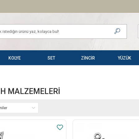
KOLYE
SET
ZİNCİR
YÜZÜK
IH MALZEMELERI