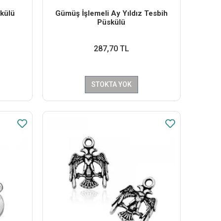
külü
Gümüş İşlemeli Ay Yıldız Tesbih
Püskülü
287,70 TL
STOKTA YOK