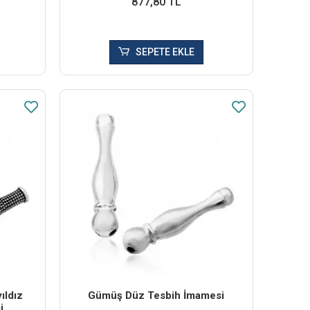
877,80 TL
SEPETE EKLE
ıldız
Gümüş Düz Tesbih İmamesi
i