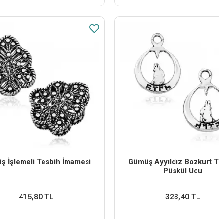
ş İşlemeli Tesbih İmamesi
Gümüş Ayyıldız Bozkurt T
Püskül Ucu
415,80 TL
323,40 TL