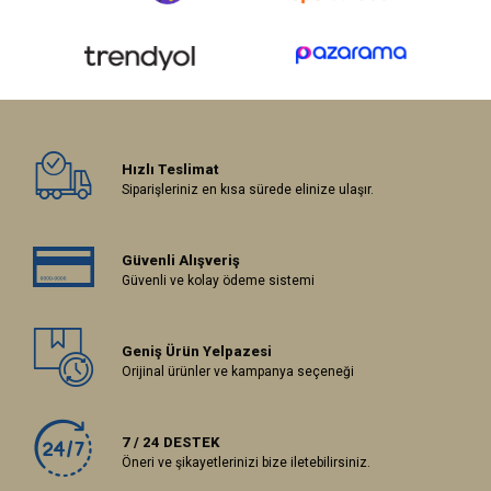
Hızlı Teslimat
Siparişleriniz en kısa sürede elinize ulaşır.
Güvenli Alışveriş
Güvenli ve kolay ödeme sistemi
Geniş Ürün Yelpazesi
Orijinal ürünler ve kampanya seçeneği
7 / 24 DESTEK
Öneri ve şikayetlerinizi bize iletebilirsiniz.