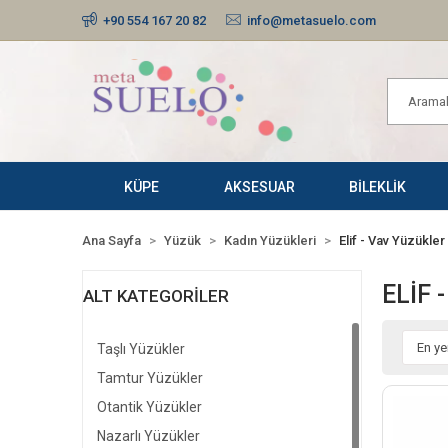
+90 554 167 20 82
info@metasuelo.com
KÜPE
AKSESUAR
BİLEKLİK
Ana Sayfa
Yüzük
Kadın Yüzükleri
Elif - Vav Yüzükler
ELIF 
ALT KATEGORILER
Taşlı Yüzükler
Tamtur Yüzükler
Otantik Yüzükler
Nazarlı Yüzükler