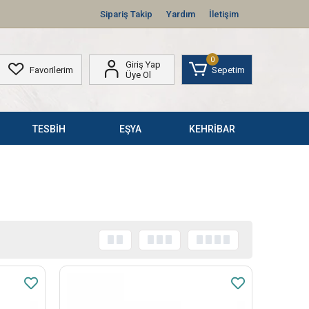
Sipariş Takip
Yardım
İletişim
0
Giriş Yap
Favorilerim
Sepetim
Üye Ol
TESBİH
EŞYA
KEHRİBAR