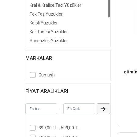
Kral & Kraliçe Tacı Yüzükler
Tek Taş Yüzükler
Kalpli Yüzükler
Kar Tanesi Yüzükler
Sonsuzluk Yüzükler
3 Ve 5 Taş Yüzükler
MARKALAR
Elmas Montür Yüzükler
Elif - Vav Yüzükler
​gümüş
Gumush
Taşsız Yüzükler
İsimli Yüzükler
FIYAT ARALIKLARI
-
399,00 TL - 599,00 TL