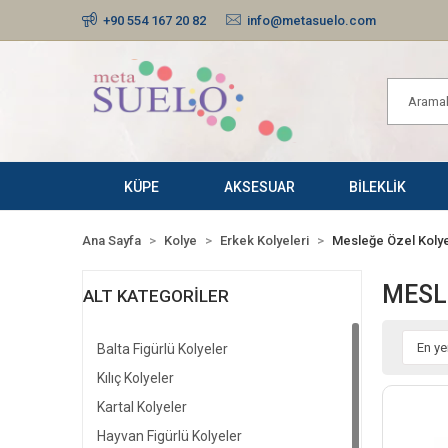
+90 554 167 20 82
info@metasuelo.com
KÜPE
AKSESUAR
BİLEKLİK
Ana Sayfa
Kolye
Erkek Kolyeleri
Mesleğe Özel Kolye
MESL
ALT KATEGORILER
Balta Figürlü Kolyeler
Kılıç Kolyeler
Kartal Kolyeler
Hayvan Figürlü Kolyeler