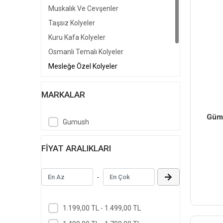
Muskalık Ve Cevşenler
Taşsız Kolyeler
Kuru Kafa Kolyeler
Osmanlı Temalı Kolyeler
Mesleğe Özel Kolyeler
Boks Eldiveni Kolyeler
MARKALAR
Ay Yıldız Kolyeler
Erkek Kolye Ucu
Gümü
Gumush
FIYAT ARALIKLARI
-
1.199,00 TL - 1.499,00 TL