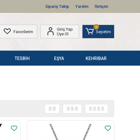
Sipariş Takip
Yardım
İletişim
0
Giriş Yap
Favorilerim
Sepetim
Üye Ol
TESBİH
EŞYA
KEHRİBAR