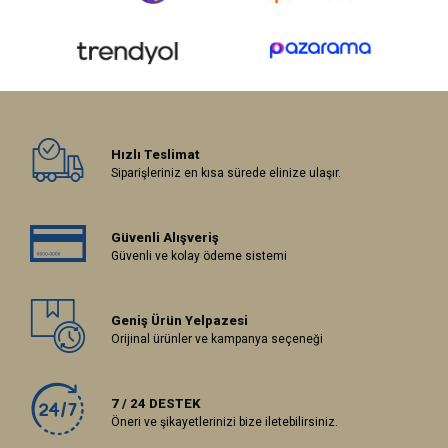
Hızlı Teslimat
Siparişleriniz en kısa sürede elinize ulaşır.
Güvenli Alışveriş
Güvenli ve kolay ödeme sistemi
Geniş Ürün Yelpazesi
Orijinal ürünler ve kampanya seçeneği
7 / 24 DESTEK
Öneri ve şikayetlerinizi bize iletebilirsiniz.