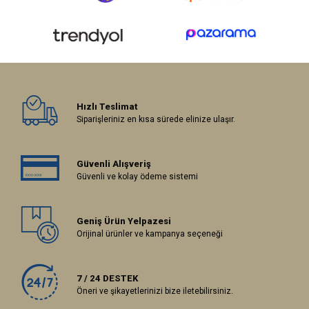
Hızlı Teslimat
Siparişleriniz en kısa sürede elinize ulaşır.
Güvenli Alışveriş
Güvenli ve kolay ödeme sistemi
Geniş Ürün Yelpazesi
Orijinal ürünler ve kampanya seçeneği
7 / 24 DESTEK
Öneri ve şikayetlerinizi bize iletebilirsiniz.