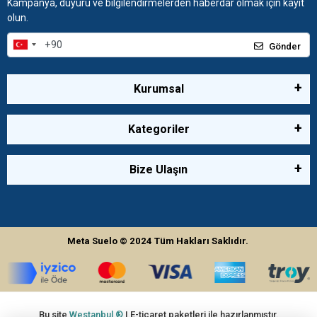
Kampanya, duyuru ve bilgilendirmelerden haberdar olmak için kayıt
olun.
Gönder
Kurumsal
Kategoriler
Bize Ulaşın
Meta Suelo
© 2024
Tüm Hakları Saklıdır.
Bu site
Westanbul ®
| E-ticaret paketleri ile hazırlanmıştır.