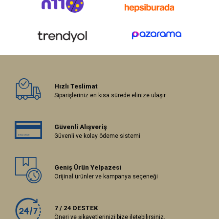
Hızlı Teslimat
Siparişleriniz en kısa sürede elinize ulaşır.
Güvenli Alışveriş
Güvenli ve kolay ödeme sistemi
Geniş Ürün Yelpazesi
Orijinal ürünler ve kampanya seçeneği
7 / 24 DESTEK
Öneri ve şikayetlerinizi bize iletebilirsiniz.