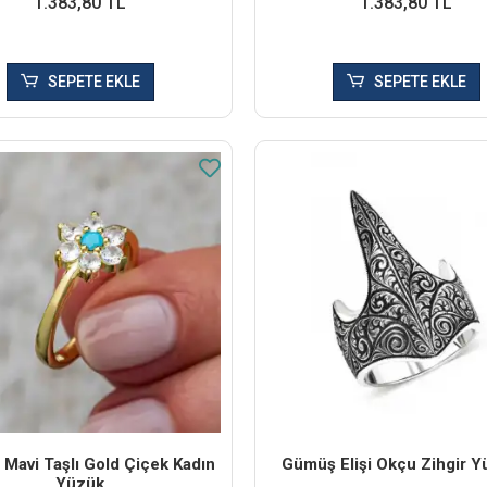
1.383,80 TL
1.383,80 TL
SEPETE EKLE
SEPETE EKLE
Mavi Taşlı Gold Çiçek Kadın
Gümüş Elişi Okçu Zihgir 
Yüzük