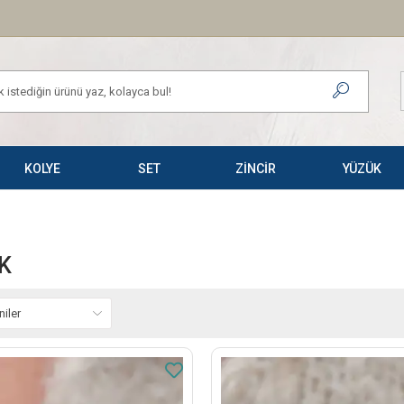
KOLYE
SET
ZİNCİR
YÜZÜK
K