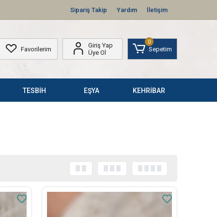
Sipariş Takip
Yardım
İletişim
0
Giriş Yap
Favorilerim
Sepetim
Üye Ol
TESBİH
EŞYA
KEHRİBAR