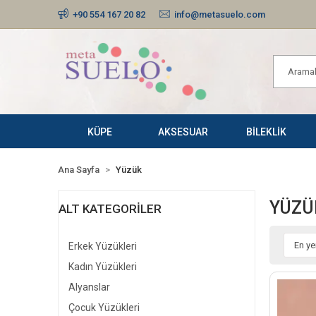
+90 554 167 20 82
info@metasuelo.com
KÜPE
AKSESUAR
BİLEKLİK
Ana Sayfa
Yüzük
YÜZÜ
ALT KATEGORILER
Erkek Yüzükleri
Kadın Yüzükleri
Alyanslar
Çocuk Yüzükleri