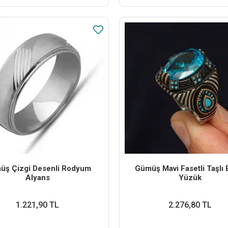
üş Çizgi Desenli Rodyum
Gümüş Mavi Fasetli Taşlı 
Alyans
Yüzük
1.221,90 TL
2.276,80 TL