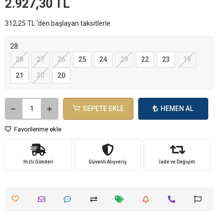
2.927,30 TL
312,25 TL 'den başlayan taksitlerle
28:
28
27
26
25
24
29
22
23
19
21
30
20
SEPETE EKLE
HEMEN AL
Favorilerime ekle
Hızlı Gönderi
Güvenli Alışveriş
İade ve Değişim