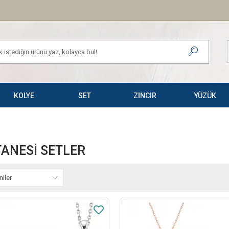
KOLYE
SET
ZİNCİR
YÜZÜK
TANESI SETLER