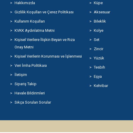
Hakkımızda
Küpe
Gizlilik Koşulları ve Çerez Politikası
Aksesuar
Kullanım Koşulları
Bileklik
KVKK Aydınlatma Metni
Kolye
Kişisel Verilere İlişkin Beyan ve Rıza
Set
Onay Metni
Zincir
Kişisel Verilerin Korunması ve İşlenmesi
Yüzük
Veri İmha Politikası
Tesbih
İletişim
Eşya
Sipariş Takip
Kehribar
Havale Bildirimleri
Sıkça Sorulan Sorular