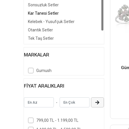
Sonsuzluk Setler
Kar Tanesi Setler
Kelebek - Yusufçuk Setler
Otantik Setler
Tek Taş Setler
Su Yolu Setler
MARKALAR
Trabzon Hasır Setler
Güm
Gumush
FIYAT ARALIKLARI
-
799,00 TL - 1.199,00 TL