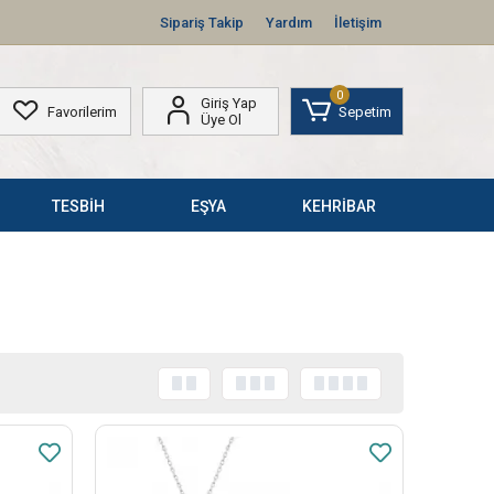
Sipariş Takip
Yardım
İletişim
0
Giriş Yap
Favorilerim
Sepetim
Üye Ol
TESBİH
EŞYA
KEHRİBAR