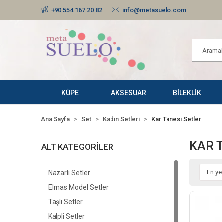
+90 554 167 20 82
info@metasuelo.com
KÜPE
AKSESUAR
BİLEKLİK
Ana Sayfa
Set
Kadın Setleri
Kar Tanesi Setler
KAR 
ALT KATEGORILER
Nazarlı Setler
Elmas Model Setler
Taşlı Setler
Kalpli Setler