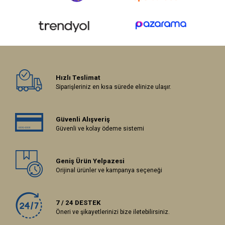
Hızlı Teslimat
Siparişleriniz en kısa sürede elinize ulaşır.
Güvenli Alışveriş
Güvenli ve kolay ödeme sistemi
Geniş Ürün Yelpazesi
Orijinal ürünler ve kampanya seçeneği
7 / 24 DESTEK
Öneri ve şikayetlerinizi bize iletebilirsiniz.