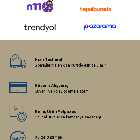
Hızlı Teslimat
Siparişleriniz en kısa sürede elinize ulaşır.
Güvenli Alışveriş
Güvenli ve kolay ödeme sistemi
Geniş Ürün Yelpazesi
Orijinal ürünler ve kampanya seçeneği
7 / 24 DESTEK