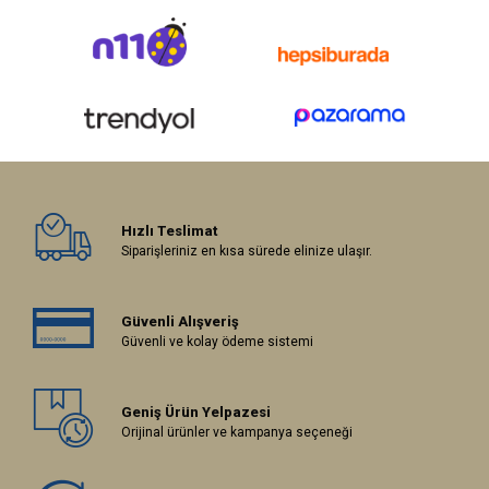
Hızlı Teslimat
Siparişleriniz en kısa sürede elinize ulaşır.
Güvenli Alışveriş
Güvenli ve kolay ödeme sistemi
Geniş Ürün Yelpazesi
Orijinal ürünler ve kampanya seçeneği