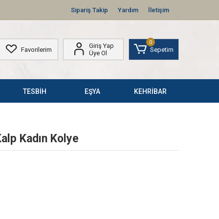
Sipariş Takip
Yardım
İletişim
0
Giriş Yap
Favorilerim
Sepetim
Üye Ol
TESBİH
EŞYA
KEHRİBAR
Kalp Kadın Kolye