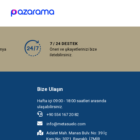
7 / 24 DESTEK
anya
Öneri ve şikayetlerinizi bize
iletebilirsiniz.
Bize Ulaşın
Hafta içi 09:00 - 18:00 saatleri arasında
ulaşabilirsiniz.
+90 554 167 20 82
info@metasuelo.com
Adalet Mah. Manas Bulv. No: 39 İç
Kapı No: 3021, Bayraklı, İZMİR