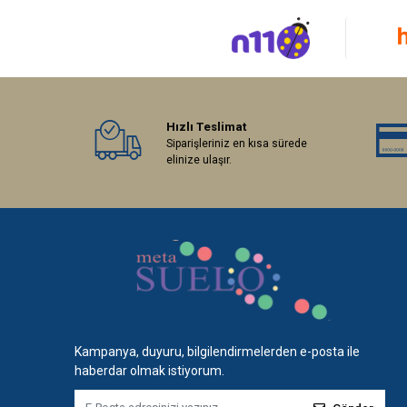
Hızlı Teslimat
Siparişleriniz en kısa sürede
elinize ulaşır.
Kampanya, duyuru, bilgilendirmelerden e-posta ile
haberdar olmak istiyorum.