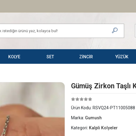
KOLYE
SET
ZİNCİR
YÜZÜK
Gümüş Zirkon Taşlı 
Ürün Kodu:
RSVQ24-PT11005088
Marka:
Gumush
Kategori:
Kalpli Kolyeler