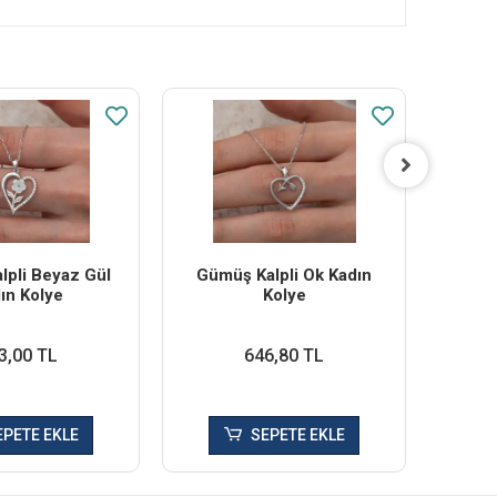
lpli Beyaz Gül
Gümüş Kalpli Ok Kadın
Gümü
ın Kolye
Kolye
3,00 TL
646,80 TL
EPETE EKLE
SEPETE EKLE