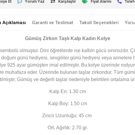
siye Et
Yorum Yaz
Karşılaştır
Fiyat Alarmı
Telef
n Açıklaması
Garanti ve Teslimat
Taksit Seçenekleri
Yoru
Gümüş Zirkon Taşlı Kalp Kadın Kolye
embolü olmuştur. Dini öğretilerde ise kalbin gücü sınırsızdır. Ç
; doğum günü hediyesi, sevgililer günü hediyesi veya annelere h
ye 925 ayar gümüşten imal edilmiştir. Bu kolye üzerinde rody
üre muhafaza eder. Üzerinde bulunan taşlar zirkondur. Tüm gü
tilmiştir. Gümüş ve değerli taşlar nedeniyle belirtilen ortalama 
Kalp En: 1.30 cm
Kalp Boy: 1.50 cm
Zincir Uzunluğu: 45 cm
Ort. Ağırlık: 2.70 gr.