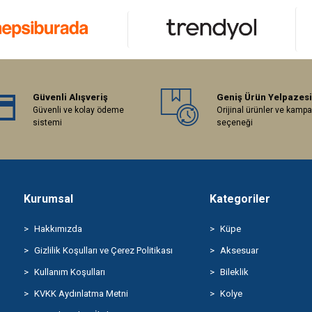
Güvenli Alışveriş
Geniş Ürün Yelpazesi
Güvenli ve kolay ödeme
Orijinal ürünler ve kamp
sistemi
seçeneği
Kurumsal
Kategoriler
Hakkımızda
Küpe
Gizlilik Koşulları ve Çerez Politikası
Aksesuar
Kullanım Koşulları
Bileklik
KVKK Aydınlatma Metni
Kolye