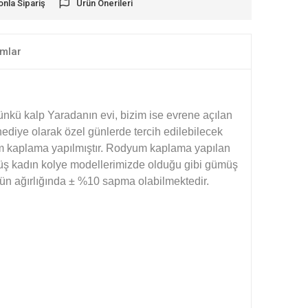
onla Sipariş
Ürün Önerileri
mlar
ünkü kalp Yaradanın evi, bizim ise evrene açılan
ediye olarak özel günlerde tercih edilebilecek
um kaplama yapılmıştır. Rodyum kaplama yapılan
müş kadın kolye modellerimizde olduğu gibi gümüş
ürün ağırlığında ± %10 sapma olabilmektedir.