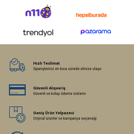
Hızlı Teslimat
Siparişleriniz en kısa sürede elinize ulaşır.
Güvenli Alışveriş
Güvenli ve kolay ödeme sistemi
Geniş Ürün Yelpazesi
Orijinal ürünler ve kampanya seçeneği