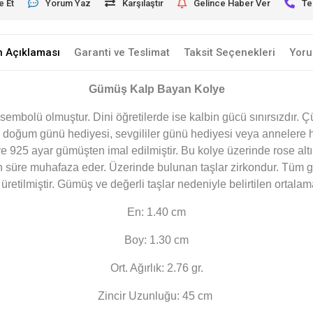
e Et
Yorum Yaz
Karşılaştır
Gelince Haber Ver
Te
n Açıklaması
Garanti ve Teslimat
Taksit Seçenekleri
Yoru
Gümüş Kalp Bayan Kolye
embolü olmuştur. Dini öğretilerde ise kalbin gücü sınırsızdır. Ç
; doğum günü hediyesi, sevgililer günü hediyesi veya annelere h
925 ayar gümüşten imal edilmiştir. Bu kolye üzerinde rose altı
n süre muhafaza eder. Üzerinde bulunan taşlar zirkondur. Tüm
retilmiştir. Gümüş ve değerli taşlar nedeniyle belirtilen ortal
En: 1.40 cm
Boy: 1.30 cm
Ort. Ağırlık: 2.76 gr.
Zincir Uzunluğu: 45 cm