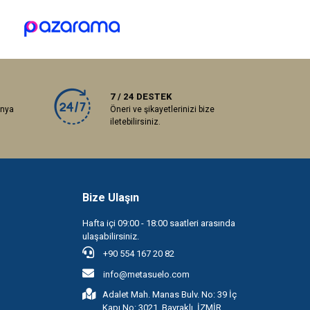
7 / 24 DESTEK
anya
Öneri ve şikayetlerinizi bize
iletebilirsiniz.
Bize Ulaşın
Hafta içi 09:00 - 18:00 saatleri arasında
ulaşabilirsiniz.
+90 554 167 20 82
info@metasuelo.com
Adalet Mah. Manas Bulv. No: 39 İç
Kapı No: 3021, Bayraklı, İZMİR