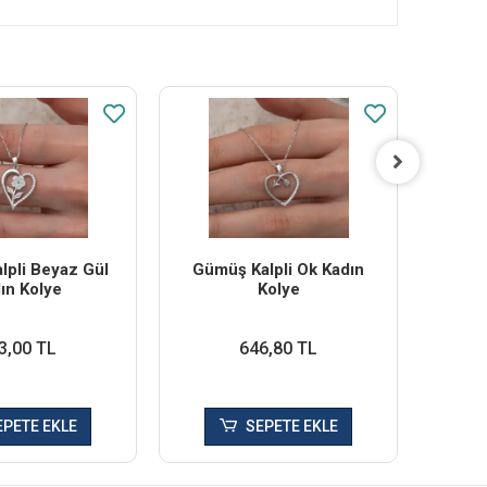
lpli Beyaz Gül
Gümüş Kalpli Ok Kadın
Gümü
ın Kolye
Kolye
3,00 TL
646,80 TL
EPETE EKLE
SEPETE EKLE