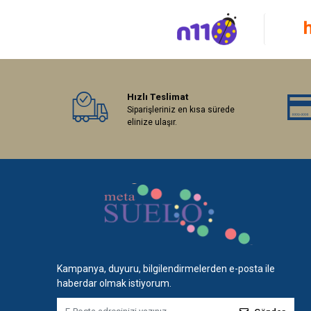
Hızlı Teslimat
Siparişleriniz en kısa sürede
elinize ulaşır.
Kampanya, duyuru, bilgilendirmelerden e-posta ile
haberdar olmak istiyorum.