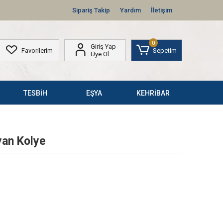
Sipariş Takip
Yardım
İletişim
0
Giriş Yap
Favorilerim
Sepetim
Üye Ol
TESBİH
EŞYA
KEHRİBAR
yan Kolye