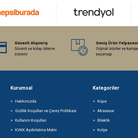
Güvenli Alışveriş
Geniş Ürün Yelpazesi
Güvenli ve kolay ödeme
Orijinal ürünler ve kamp
sistemi
seçeneği
Kurumsal
Kategoriler
Hakkımızda
Küpe
Gizlilik Koşulları ve Çerez Politikası
Aksesuar
Kullanım Koşulları
Bileklik
KVKK Aydınlatma Metni
Kolye