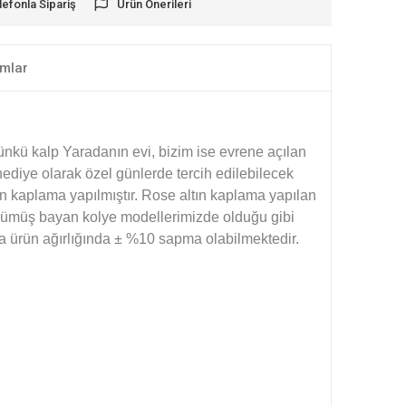
lefonla Sipariş
Ürün Önerileri
mlar
ünkü kalp Yaradanın evi, bizim ise evrene açılan
ediye olarak özel günlerde tercih edilebilecek
n kaplama yapılmıştır. Rose altın kaplama yapılan
 gümüş bayan kolye modellerimizde olduğu gibi
ama ürün ağırlığında ± %10 sapma olabilmektedir.