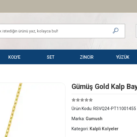
KOLYE
SET
ZİNCİR
YÜZÜK
Gümüş Gold Kalp Ba
Ürün Kodu:
RSVQ24-PT11001455
Marka:
Gumush
Kategori:
Kalpli Kolyeler