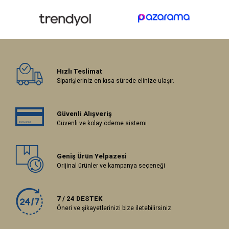
Hızlı Teslimat
Siparişleriniz en kısa sürede elinize ulaşır.
Güvenli Alışveriş
Güvenli ve kolay ödeme sistemi
Geniş Ürün Yelpazesi
Orijinal ürünler ve kampanya seçeneği
7 / 24 DESTEK
Öneri ve şikayetlerinizi bize iletebilirsiniz.