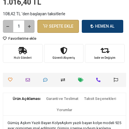
1.016,40 TL
108,42 TL 'den başlayan taksitlerle
SEPETE EKLE
HEMEN AL
Favorilerime ekle
Hızlı Gönderi
Güvenli Alışveriş
İade ve Değişim
Ürün Açıklaması
Garanti ve Teslimat
Taksit Seçenekleri
Yorumlar
Gümüş Aşkım Yazılı Bayan KolyeAşkım yazılı bayan kolye modeli 925
ayar gümüşten imal edilmiştir. Gümüş üzerine rodyum kaplama