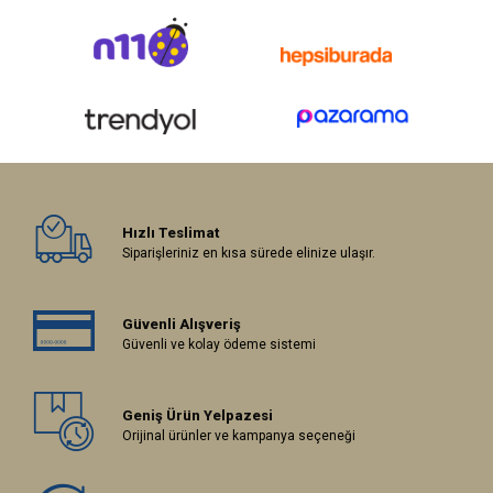
Hızlı Teslimat
Siparişleriniz en kısa sürede elinize ulaşır.
Güvenli Alışveriş
Güvenli ve kolay ödeme sistemi
Geniş Ürün Yelpazesi
Orijinal ürünler ve kampanya seçeneği