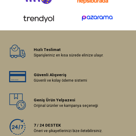
Hızlı Teslimat
Siparişleriniz en kısa sürede elinize ulaşır.
Güvenli Alışveriş
Güvenli ve kolay ödeme sistemi
Geniş Ürün Yelpazesi
Orijinal ürünler ve kampanya seçeneği
7 / 24 DESTEK
Öneri ve şikayetlerinizi bize iletebilirsiniz.