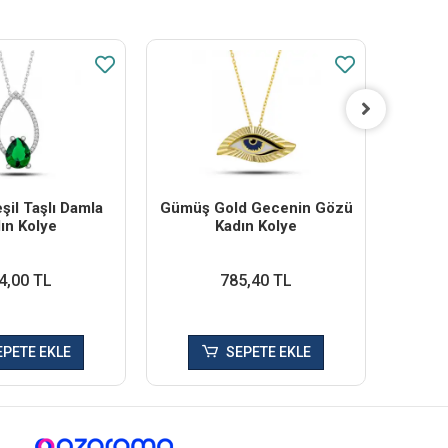
il Taşlı Damla
Gümüş Gold Gecenin Gözü
Gü
ın Kolye
Kadın Kolye
Bon
4,00 TL
785,40 TL
EPETE EKLE
SEPETE EKLE