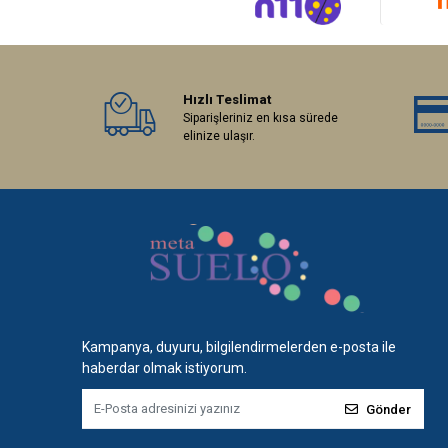
Hızlı Teslimat
Siparişleriniz en kısa sürede
elinize ulaşır.
Kampanya, duyuru, bilgilendirmelerden e-posta ile
haberdar olmak istiyorum.
Gönder