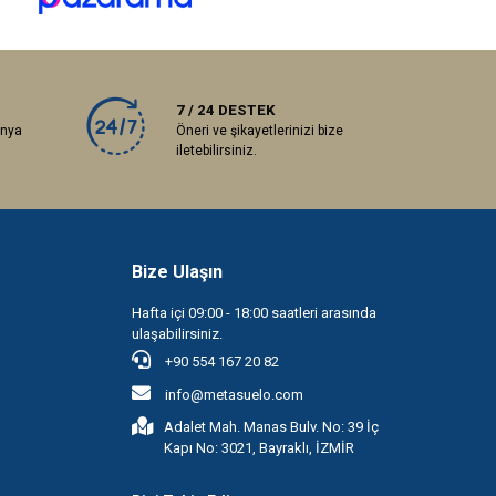
7 / 24 DESTEK
anya
Öneri ve şikayetlerinizi bize
iletebilirsiniz.
Bize Ulaşın
Hafta içi 09:00 - 18:00 saatleri arasında
ulaşabilirsiniz.
+90 554 167 20 82
info@metasuelo.com
Adalet Mah. Manas Bulv. No: 39 İç
Kapı No: 3021, Bayraklı, İZMİR