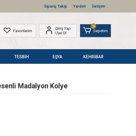
Sipariş Takip
Yardım
İletişim
0
Giriş Yap
Favorilerim
Sepetim
Üye Ol
TESBİH
EŞYA
KEHRİBAR
senli Madalyon Kolye