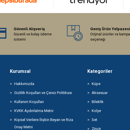
Güvenli Alışveriş
Geniş Ürün Yelpazesi
Güvenli ve kolay ödeme
Orijinal ürünler ve kamp
sistemi
seçeneği
Kurumsal
Kategoriler
Hakkımızda
Küpe
Gizlilik Koşulları ve Çerez Politikası
Aksesuar
Kullanım Koşulları
Bileklik
KVKK Aydınlatma Metni
Kolye
Kişisel Verilere İlişkin Beyan ve Rıza
Set
Onay Metni
Zincir