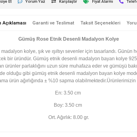
siye Et
Yorum Yaz
Karşılaştır
Fiyat Alarmı
Telef
n Açıklaması
Garanti ve Teslimat
Taksit Seçenekleri
Yoru
Gümüş Rose Etnik Desenli Madalyon Kolye
i madalyon kolye, şık ve ışıltıyı sevenler için tasarlandı. Günün
cek bir üründür. Gümüş etnik desenli madalyon bayan kolye 925 
n ürünler parlaklığını uzun süre muhafaza eder ve gümüşü bakı
e olduğu gibi gümüş etnik desenli madalyon bayan kolye modeli 
alama ürün ağırlığında ± %10 sapma olabilmektedir.Ürünlerimizin t
En: 3.50 cm
Boy: 3.50 cm
Ort. Ağırlık: 8.00 gr.