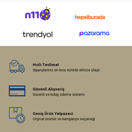
Hızlı Teslimat
Siparişleriniz en kısa sürede elinize ulaşır.
Güvenli Alışveriş
Güvenli ve kolay ödeme sistemi
Geniş Ürün Yelpazesi
Orijinal ürünler ve kampanya seçeneği