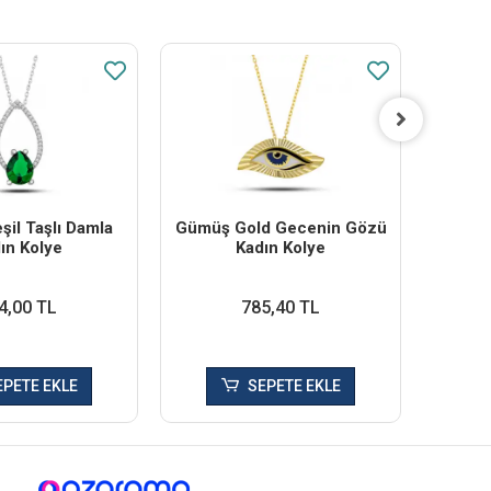
il Taşlı Damla
Gümüş Gold Gecenin Gözü
Gü
ın Kolye
Kadın Kolye
Bon
4,00 TL
785,40 TL
EPETE EKLE
SEPETE EKLE