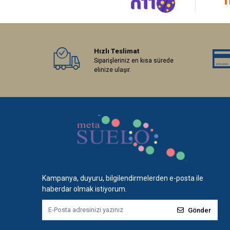
Hızlı Teslimat
Siparişleriniz en kısa sürede
elinize ulaşır.
Kampanya, duyuru, bilgilendirmelerden e-posta ile
haberdar olmak istiyorum.
Gönder