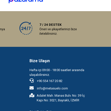
7 / 24 DESTEK
anya
Öneri ve şikayetlerinizi bize
iletebilirsiniz.
Bize Ulaşın
Hafta içi 09:00 - 18:00 saatleri arasında
ulaşabilirsiniz.
+90 554 167 20 82
info@metasuelo.com
Adalet Mah. Manas Bulv. No: 39 İç
Kapı No: 3021, Bayraklı, İZMİR