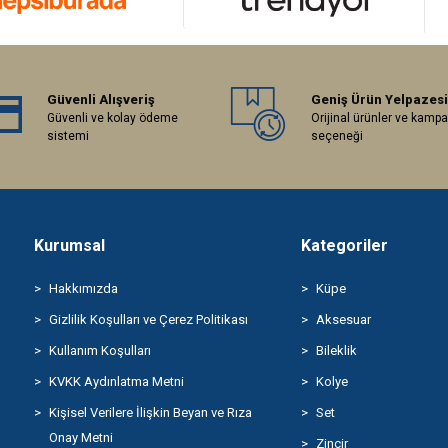
Güvenli Alışveriş
Geniş Ürün Yelpazesi
Güvenli ve kolay ödeme
Orijinal ürünler ve kamp
sistemi
seçeneği
Kurumsal
Kategoriler
Hakkımızda
Küpe
Gizlilik Koşulları ve Çerez Politikası
Aksesuar
Kullanım Koşulları
Bileklik
KVKK Aydınlatma Metni
Kolye
Kişisel Verilere İlişkin Beyan ve Rıza
Set
Onay Metni
Zincir