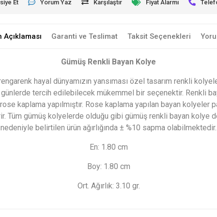
siye Et
Yorum Yaz
Karşılaştır
Fiyat Alarmı
Telef
n Açıklaması
Garanti ve Teslimat
Taksit Seçenekleri
Yoru
Gümüş Renkli Bayan Kolye
rengarenk hayal dünyamızın yansıması özel tasarım renkli kolyeler
 günlerde tercih edilebilecek mükemmel bir seçenektir. Renkli ba
 rose kaplama yapılmıştır. Rose kaplama yapılan bayan kolyeler p
r. Tüm gümüş kolyelerde olduğu gibi gümüş renkli bayan kolye de e
nedeniyle belirtilen ürün ağırlığında ± %10 sapma olabilmektedir.
En: 1.80 cm
Boy: 1.80 cm
Ort. Ağırlık: 3.10 gr.