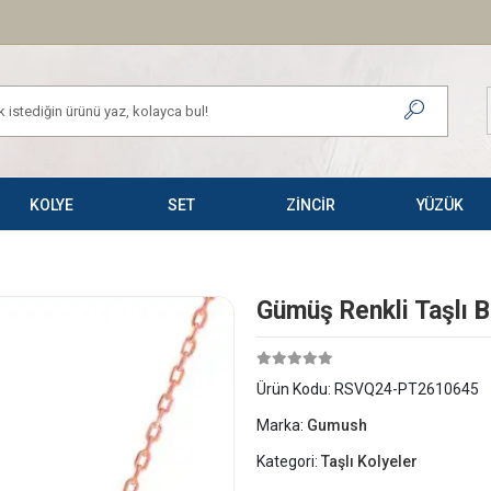
KOLYE
SET
ZİNCİR
YÜZÜK
Gümüş Renkli Taşlı 
Ürün Kodu:
RSVQ24-PT2610645
Marka:
Gumush
Kategori:
Taşlı Kolyeler