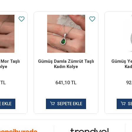
Mor Taşlı
Gümüş Damla Zümrüt Taşlı
Gümüş Yeş
olye
Kadın Kolye
Kad
 TL
641,10 TL
92
 EKLE
SEPETE EKLE
S