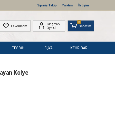
Sipariş Takip
Yardım
İletişim
0
Giriş Yap
Favorilerim
Sepetim
Üye Ol
TESBİH
EŞYA
KEHRİBAR
Bayan Kolye