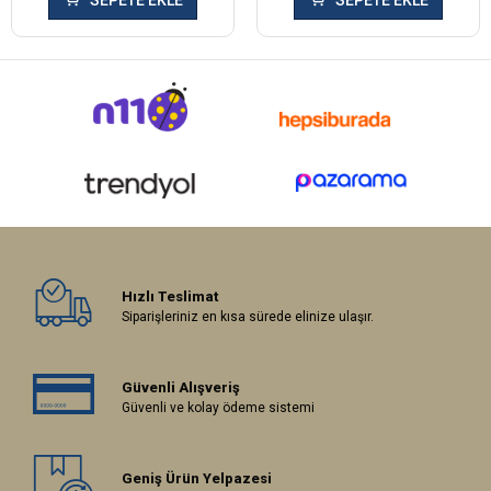
Hızlı Teslimat
Siparişleriniz en kısa sürede elinize ulaşır.
Güvenli Alışveriş
Güvenli ve kolay ödeme sistemi
Geniş Ürün Yelpazesi