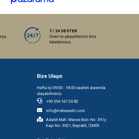
7 / 24 DESTEK
anya
Öneri ve şikayetlerinizi bize
iletebilirsiniz.
Bize Ulaşın
Hafta içi 09:00 - 18:00 saatleri arasında
ulaşabilirsiniz.
+90 554 167 20 82
info@metasuelo.com
Adalet Mah. Manas Bulv. No: 39 İç
Kapı No: 3021, Bayraklı, İZMİR