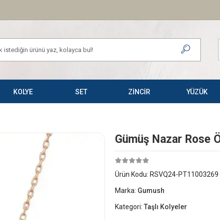
KOLYE
SET
ZİNCİR
YÜZÜK
Gümüş Nazar Rose Ö 
Ürün Kodu:
RSVQ24-PT11003269
Marka:
Gumush
Kategori:
Taşlı Kolyeler