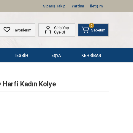
Sipariş Takip
Yardım
İletişim
0
Giriş Yap
Favorilerim
Sepetim
Üye Ol
TESBİH
EŞYA
KEHRİBAR
Harfi Kadın Kolye