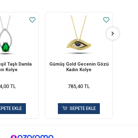
il Taşlı Damla
Gümüş Gold Gecenin Gözü
Gü
ın Kolye
Kadın Kolye
Bon
4,00 TL
785,40 TL
EPETE EKLE
SEPETE EKLE