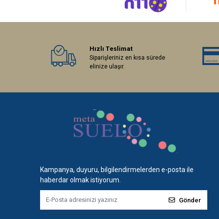
Hızlı Teslimat
Siparişleriniz en kısa sürede
elinize ulaşır.
Kampanya, duyuru, bilgilendirmelerden e-posta ile
haberdar olmak istiyorum.
Gönder