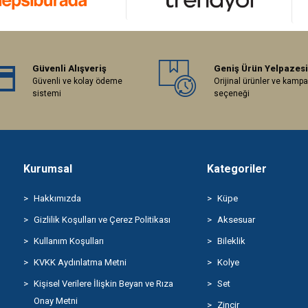
Güvenli Alışveriş
Geniş Ürün Yelpazesi
Güvenli ve kolay ödeme
Orijinal ürünler ve kamp
sistemi
seçeneği
Kurumsal
Kategoriler
Hakkımızda
Küpe
Gizlilik Koşulları ve Çerez Politikası
Aksesuar
Kullanım Koşulları
Bileklik
KVKK Aydınlatma Metni
Kolye
Kişisel Verilere İlişkin Beyan ve Rıza
Set
Onay Metni
Zincir