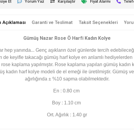
siye Et
Yorum Yaz
Karşılaştır
Fiyat Alarmı
Telef
n Açıklaması
Garanti ve Teslimat
Taksit Seçenekleri
Yoru
Gümüş Nazar Rose Ö Harfi Kadın Kolye
lar hep yanında... Genç aşıkların özel günlerde tercih edebilece
n de keyifle takacağı gümüş harf kolye en anlamlı hediyelerden b
 rose kaplama yapılmıştır. Rose kaplama yapılan gümüş kadın k
kadın harf kolye modeli de el emeği ile üretilmiştir. Gümüş ve d
ağırlığında ± %10 sapma olabilmektedir.
En : 0.80 cm
Boy : 1.10 cm
Ort. Ağırlık : 1.40 gr