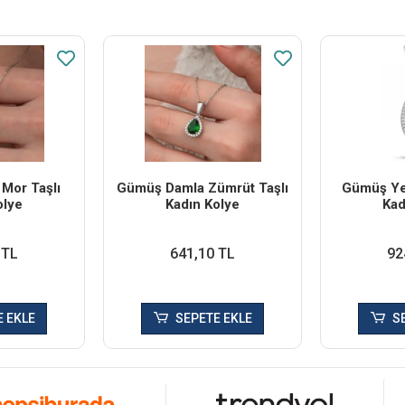
Mor Taşlı
Gümüş Damla Zümrüt Taşlı
Gümüş Yeş
olye
Kadın Kolye
Kad
 TL
641,10 TL
92
 EKLE
SEPETE EKLE
S