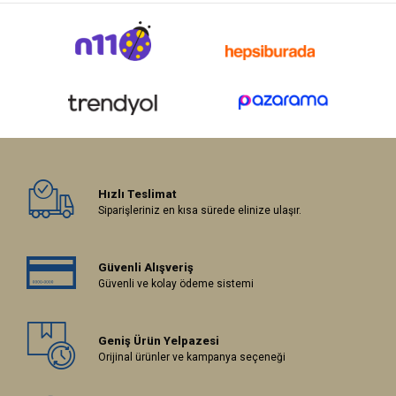
Hızlı Teslimat
Siparişleriniz en kısa sürede elinize ulaşır.
Güvenli Alışveriş
Güvenli ve kolay ödeme sistemi
Geniş Ürün Yelpazesi
Orijinal ürünler ve kampanya seçeneği