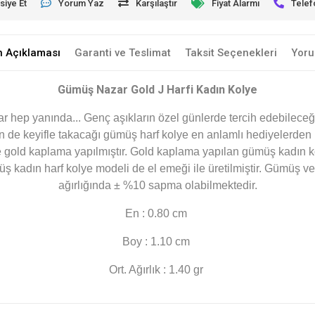
siye Et
Yorum Yaz
Karşılaştır
Fiyat Alarmı
Telef
n Açıklaması
Garanti ve Teslimat
Taksit Seçenekleri
Yoru
Gümüş Nazar Gold J Harfi Kadın Kolye
lar hep yanında... Genç aşıkların özel günlerde tercih edebilece
n de keyifle takacağı gümüş harf kolye en anlamlı hediyelerden b
 gold kaplama yapılmıştır. Gold kaplama yapılan gümüş kadın k
kadın harf kolye modeli de el emeği ile üretilmiştir. Gümüş ve d
ağırlığında ± %10 sapma olabilmektedir.
En : 0.80 cm
Boy : 1.10 cm
Ort. Ağırlık : 1.40 gr