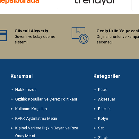
Güvenli Alışveriş
Geniş Ürün Yelpazesi
Güvenli ve kolay ödeme
Orijinal ürünler ve kamp
sistemi
seçeneği
Kurumsal
Kategoriler
Hakkımızda
Küpe
Gizlilik Koşulları ve Çerez Politikası
Aksesuar
Kullanım Koşulları
Bileklik
KVKK Aydınlatma Metni
Kolye
Kişisel Verilere İlişkin Beyan ve Rıza
Set
Onay Metni
Zincir