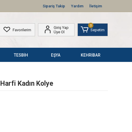
Sipariş Takip
Yardım
İletişim
0
Giriş Yap
Favorilerim
Sepetim
Üye Ol
TESBİH
EŞYA
KEHRİBAR
Harfi Kadın Kolye