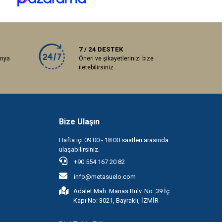
7 / 24 DESTEK
anya
Öneri ve şikayetlerinizi bize
iletebilirsiniz.
Bize Ulaşın
Hafta içi 09:00 - 18:00 saatleri arasında
ulaşabilirsiniz.
+90 554 167 20 82
info@metasuelo.com
Adalet Mah. Manas Bulv. No: 39 İç
Kapı No: 3021, Bayraklı, İZMİR