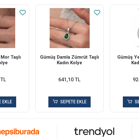
Mor Taşlı
Gümüş Damla Zümrüt Taşlı
Gümüş Yeş
olye
Kadın Kolye
Kad
 TL
641,10 TL
92
 EKLE
SEPETE EKLE
S