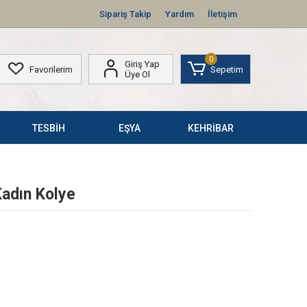
Sipariş Takip
Yardım
İletişim
0
Giriş Yap
Favorilerim
Sepetim
Üye Ol
TESBİH
EŞYA
KEHRİBAR
Kadın Kolye