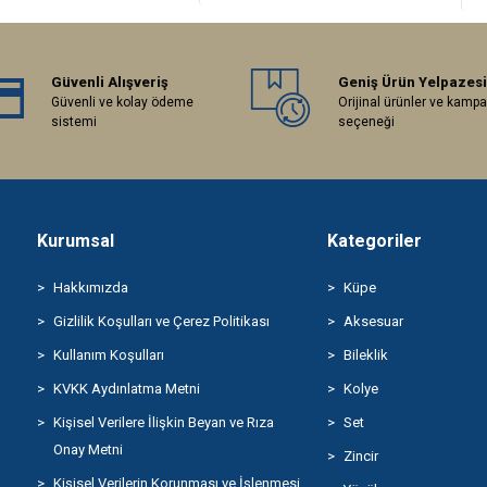
Güvenli Alışveriş
Geniş Ürün Yelpazesi
Güvenli ve kolay ödeme
Orijinal ürünler ve kamp
sistemi
seçeneği
Kurumsal
Kategoriler
Hakkımızda
Küpe
Gizlilik Koşulları ve Çerez Politikası
Aksesuar
Kullanım Koşulları
Bileklik
KVKK Aydınlatma Metni
Kolye
Kişisel Verilere İlişkin Beyan ve Rıza
Set
Onay Metni
Zincir
Kişisel Verilerin Korunması ve İşlenmesi