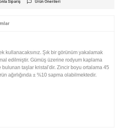
onla Sipariş
Ürün Önerileri
mlar
verek kullanacaksınız. Şık bir görünüm yakalamak
imal edilmiştir. Gümüş üzerine rodyum kaplama
ulunan taşlar kristal'dir. Zincir boyu ortalama 45
 ürün ağırlığında ± %10 sapma olabilmektedir.