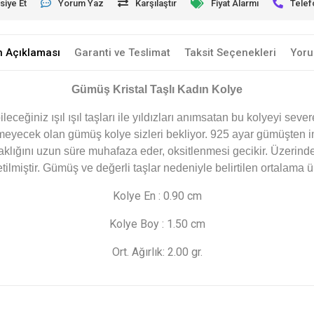
siye Et
Yorum Yaz
Karşılaştır
Fiyat Alarmı
Telef
n Açıklaması
Garanti ve Teslimat
Taksit Seçenekleri
Yoru
Gümüş Kristal Taşlı Kadın Kolye
leceğiniz ışıl ışıl taşları ile yıldızları anımsatan bu kolyeyi se
meyecek olan gümüş kolye sizleri bekliyor. 925 ayar gümüşten 
klığını uzun süre muhafaza eder, oksitlenmesi gecikir. Üzerinde b
etilmiştir. Gümüş ve değerli taşlar nedeniyle belirtilen ortalama
Kolye En : 0.90 cm
Kolye Boy : 1.50 cm
Ort. Ağırlık: 2.00 gr.