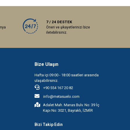
7 / 24 DESTEK
anya
Öneri ve şikayetlerinizi bize
iletebilirsiniz.
Bize Ulaşın
Hafta içi 09:00 - 18:00 saatleri arasında
ulaşabilirsiniz.
+90 554 167 20 82
info@metasuelo.com
Adalet Mah. Manas Bulv. No: 39 İç
Kapı No: 3021, Bayraklı, İZMİR
Bizi Takip Edin