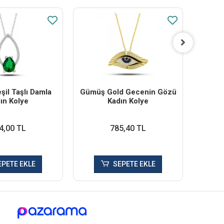
il Taşlı Damla
Gümüş Gold Gecenin Gözü
Gü
ın Kolye
Kadın Kolye
Bon
4,00 TL
785,40 TL
EPETE EKLE
SEPETE EKLE