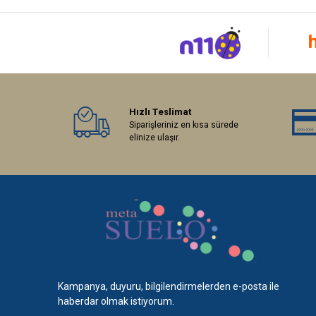
Hızlı Teslimat
Siparişleriniz en kısa sürede
elinize ulaşır.
Kampanya, duyuru, bilgilendirmelerden e-posta ile
haberdar olmak istiyorum.