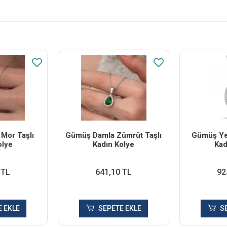
Mor Taşlı
Gümüş Damla Zümrüt Taşlı
Gümüş Yeş
olye
Kadın Kolye
Kad
 TL
641,10 TL
92
 EKLE
SEPETE EKLE
S