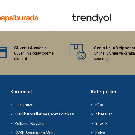
Güvenli Alışveriş
Geniş Ürün Yelpazesi
Güvenli ve kolay ödeme
Orijinal ürünler ve kamp
sistemi
seçeneği
Kurumsal
Kategoriler
Hakkımızda
Küpe
Gizlilik Koşulları ve Çerez Politikası
Aksesuar
Kullanım Koşulları
Bileklik
KVKK Aydınlatma Metni
Kolye