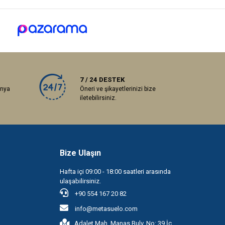
7 / 24 DESTEK
anya
Öneri ve şikayetlerinizi bize
iletebilirsiniz.
Bize Ulaşın
Hafta içi 09:00 - 18:00 saatleri arasında
ulaşabilirsiniz.
+90 554 167 20 82
info@metasuelo.com
Adalet Mah. Manas Bulv. No: 39 İç