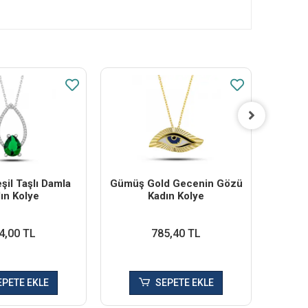
il Taşlı Damla
Gümüş Gold Gecenin Gözü
Gü
ın Kolye
Kadın Kolye
Bon
4,00 TL
785,40 TL
EPETE EKLE
SEPETE EKLE