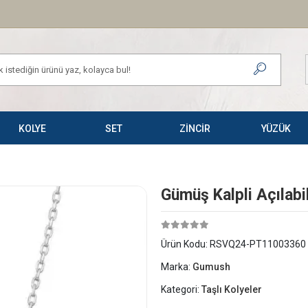
KOLYE
SET
ZİNCİR
YÜZÜK
Gümüş Kalpli Açılabi
Ürün Kodu:
RSVQ24-PT11003360
Marka:
Gumush
Kategori:
Taşlı Kolyeler