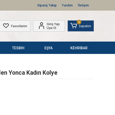
Sipariş Takip
Yardım
İletişim
0
Giriş Yap
Favorilerim
Sepetim
Üye Ol
TESBİH
EŞYA
KEHRİBAR
len Yonca Kadın Kolye