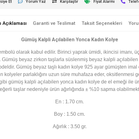
siye Et
Yorum Yaz
Karşılaştır
Fiyat Alarmı
Telef
n Açıklaması
Garanti ve Teslimat
Taksit Seçenekleri
Yoru
Gümüş Kalpli Açılabilen Yonca Kadın Kolye
embolü olarak kabul edilir. Birinci yaprak ümidi, ikincisi imanı,
. Gümüş beyaz zirkon taşlarla süslenmiş beyaz kalpli açılabilen
modeldir. Gümüş beyaz taşlı kadın kolye 925 ayar gümüşten ima
kolyeler parlaklığını uzun süre muhafaza eder, oksitlenmesi ge
 gümüş kalpli açılabilen yonca kadın kolye de el emeği ile üretil
eğerli taşlar nedeniyle ürün ağırlığında ± %10 sapma olabilmekt
En : 1.70 cm.
Boy : 1.50 cm.
Ağırlık : 3.50 gr.