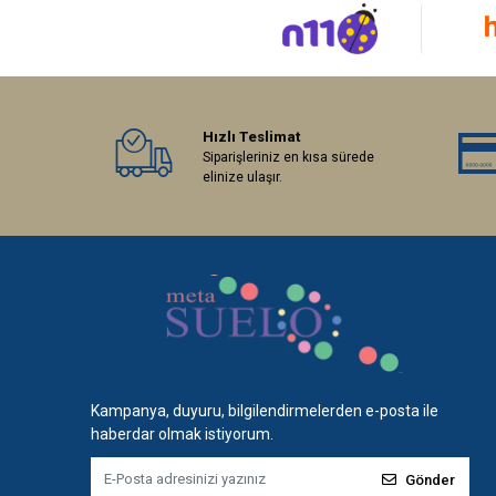
Hızlı Teslimat
Siparişleriniz en kısa sürede
elinize ulaşır.
Kampanya, duyuru, bilgilendirmelerden e-posta ile
haberdar olmak istiyorum.
Gönder