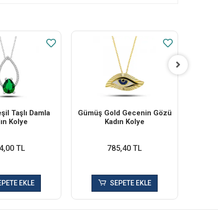
il Taşlı Damla
Gümüş Gold Gecenin Gözü
Gü
ın Kolye
Kadın Kolye
Bon
4,00 TL
785,40 TL
EPETE EKLE
SEPETE EKLE