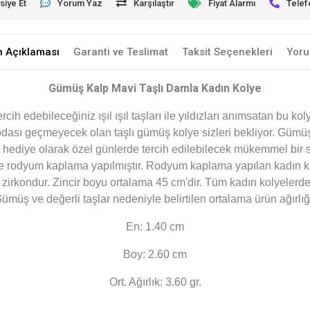
siye Et
Yorum Yaz
Karşılaştır
Fiyat Alarmı
Telef
n Açıklaması
Garanti ve Teslimat
Taksit Seçenekleri
Yoru
Gümüş Kalp Mavi Taşlı Damla Kadın Kolye
cih edebileceğiniz ışıl ışıl taşları ile yıldızları anımsatan bu k
dası geçmeyecek olan taşlı gümüş kolye sizleri bekliyor. Gümü
 hediye olarak özel günlerde tercih edilebilecek mükemmel bir 
e rodyum kaplama yapılmıştır. Rodyum kaplama yapılan kadın ko
r zirkondur. Zincir boyu ortalama 45 cm'dir. Tüm kadın kolyeler
. Gümüş ve değerli taşlar nedeniyle belirtilen ortalama ürün ağır
En: 1.40 cm
Boy: 2.60 cm
Ort. Ağırlık: 3.60 gr.