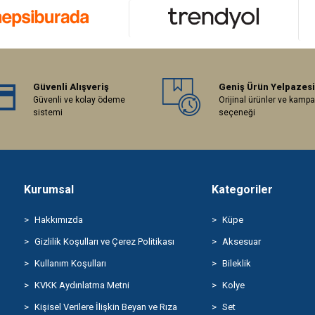
Güvenli Alışveriş
Geniş Ürün Yelpazesi
Güvenli ve kolay ödeme
Orijinal ürünler ve kamp
sistemi
seçeneği
Kurumsal
Kategoriler
Hakkımızda
Küpe
Gizlilik Koşulları ve Çerez Politikası
Aksesuar
Kullanım Koşulları
Bileklik
KVKK Aydınlatma Metni
Kolye
Kişisel Verilere İlişkin Beyan ve Rıza
Set