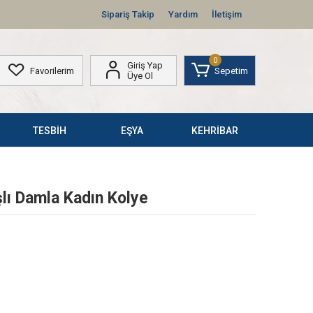
Sipariş Takip
Yardım
İletişim
0
Giriş Yap
Favorilerim
Sepetim
Üye Ol
TESBİH
EŞYA
KEHRİBAR
lı Damla Kadın Kolye