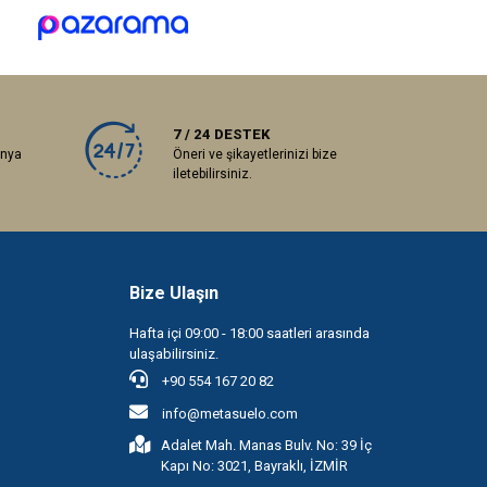
7 / 24 DESTEK
anya
Öneri ve şikayetlerinizi bize
iletebilirsiniz.
Bize Ulaşın
Hafta içi 09:00 - 18:00 saatleri arasında
ulaşabilirsiniz.
+90 554 167 20 82
info@metasuelo.com
Adalet Mah. Manas Bulv. No: 39 İç
Kapı No: 3021, Bayraklı, İZMİR