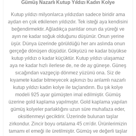
Gümüş Nazarlı Kutup Yıldızı Kadın Kolye
Kutup yıldızı milyonlarca yıldızdan sadece biridir ama
aydan en çok etkilenen yıldızdır. Tek isteği aya kendisini
beğendirmektir. Ağladıkça parıldar onun da yüreği ve
ayın ne kadar soğuk olduğunu düşünür. Onun yerine
üşür. Dünya üzerinde görüldüğü her anı aslında onun
gerçeğe dönüşen düşüdür. Gökyüzü ne kadar büyükse
kutup yıldızı o kadar küçüktür. Kutup yıldızı ulaşamaz
aya ne kadar hızlı ilerlese de, ne de ay güneşe. Güneş
sıcağından vazgeçip dönmez yüzünü ona. Siz de
kıyamete kadar bitmeyecek aşkınızı bu anlamlı nazarlı
kutup yıldızı kadın kolye ile taçlandırın. Bu şık kolye
modeli 925 ayar gümüşten imal edilmiştir. Gümüş
üzerine gold kaplama yapılmıştır. Gold kaplama yapılan
gümüş kolyeler parlaklığını uzun süre muhafaza eder,
oksitlenmeyi geciktirir. Üzerinde bulunan taşlar
zirkondur. Zincir boyu ortalama 45 cm'dir. Ürünlerimizin
tamamı el emeği ile üretilmiştir. Gümüş ve değerli taşlar