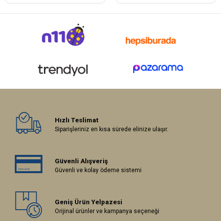
Hızlı Teslimat
Siparişleriniz en kısa sürede elinize ulaşır.
Güvenli Alışveriş
Güvenli ve kolay ödeme sistemi
Geniş Ürün Yelpazesi
Orijinal ürünler ve kampanya seçeneği