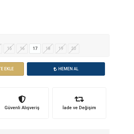
15
16
17
18
19
20
E EKLE
HEMEN AL
Güvenli Alışveriş
İade ve Değişim