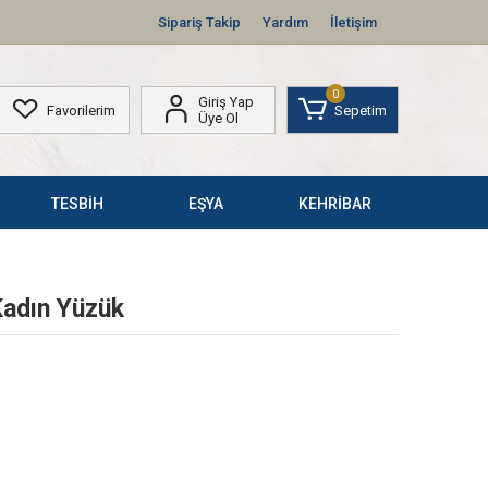
Sipariş Takip
Yardım
İletişim
0
Giriş Yap
Favorilerim
Sepetim
Üye Ol
TESBİH
EŞYA
KEHRİBAR
Kadın Yüzük