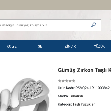
KOLYE
SET
ZİNCİR
YÜZÜK
Gümüş Zirkon Taşlı 
Ürün Kodu:
RSVQ24-LR11003842
Marka:
Gumush
Kategori:
Taşlı Yüzükler