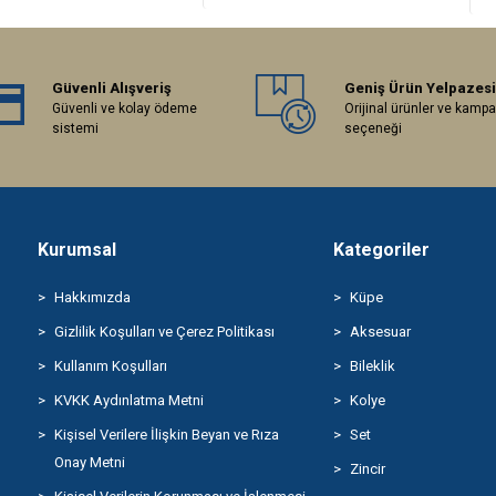
Güvenli Alışveriş
Geniş Ürün Yelpazesi
Güvenli ve kolay ödeme
Orijinal ürünler ve kamp
sistemi
seçeneği
Kurumsal
Kategoriler
Hakkımızda
Küpe
Gizlilik Koşulları ve Çerez Politikası
Aksesuar
Kullanım Koşulları
Bileklik
KVKK Aydınlatma Metni
Kolye
Kişisel Verilere İlişkin Beyan ve Rıza
Set
Onay Metni
Zincir