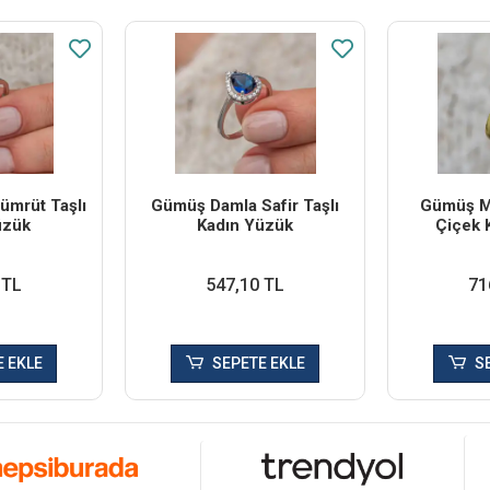
mrüt Taşlı
Gümüş Damla Safir Taşlı
Gümüş Ma
üzük
Kadın Yüzük
Çiçek 
 TL
547,10 TL
71
 EKLE
SEPETE EKLE
S