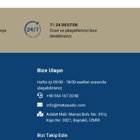
7 / 24 DESTEK
anya
Öneri ve şikayetlerinizi bize
iletebilirsiniz.
Bize Ulaşın
Hafta içi 09:00 - 18:00 saatleri arasında
ulaşabilirsiniz.
+90 554 167 20 82
info@metasuelo.com
Adalet Mah. Manas Bulv. No: 39 İç
Kapı No: 3021, Bayraklı, İZMİR
Bizi Takip Edin