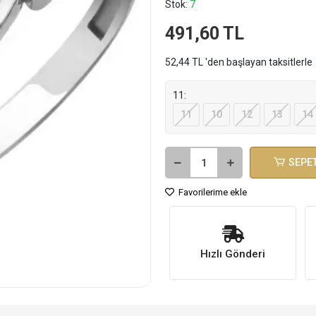
Stok:
7
491,60 TL
52,44 TL 'den başlayan taksitlerle
11:
11
10
12
13
14
SEPET
Favorilerime ekle
Hızlı Gönderi