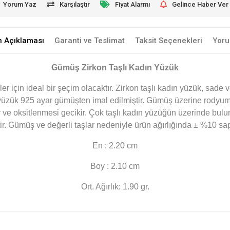
Yorum Yaz
Karşılaştır
Fiyat Alarmı
Gelince Haber Ver
n Açıklaması
Garanti ve Teslimat
Taksit Seçenekleri
Yoru
Gümüş Zirkon Taşlı
Kadın Yüzük
r için ideal bir şeçim olacaktır. Zirkon taşlı kadın yüzük, sade v
ın yüzük 925 ayar gümüşten imal edilmiştir. Gümüş üzerine rody
ve oksitlenmesi gecikir. Çok taşlı kadın yüzüğün üzerinde buluna
tir. Gümüş ve değerli taşlar nedeniyle ürün ağırlığında ± %10 sa
En : 2.20 cm
Boy : 2.10 cm
Ort. Ağırlık: 1.90 gr.