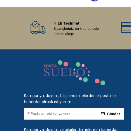
Hızlı Teslimat
Siparişleriniz en kısa sürede
elinize ulaşır.
Kampanya, duyuru, bilgilendirmelerden e-posta ile
haberdar olmak istiyorum.
Gönder
Kampanya, duyuru ve bilgilendirmelerden haberdar