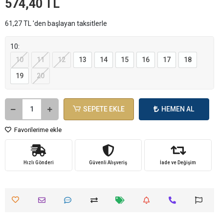
574,40 TL
61,27 TL 'den başlayan taksitlerle
10:
10
11
12
13
14
15
16
17
18
19
20
SEPETE EKLE
HEMEN AL
Favorilerime ekle
Hızlı Gönderi
Güvenli Alışveriş
İade ve Değişim