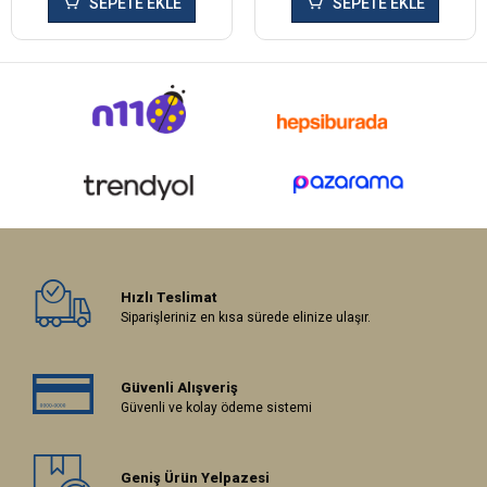
SEPETE EKLE
SEPETE EKLE
Hızlı Teslimat
Siparişleriniz en kısa sürede elinize ulaşır.
Güvenli Alışveriş
Güvenli ve kolay ödeme sistemi
Geniş Ürün Yelpazesi