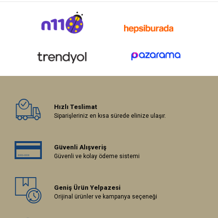
Hızlı Teslimat
Siparişleriniz en kısa sürede elinize ulaşır.
Güvenli Alışveriş
Güvenli ve kolay ödeme sistemi
Geniş Ürün Yelpazesi
Orijinal ürünler ve kampanya seçeneği