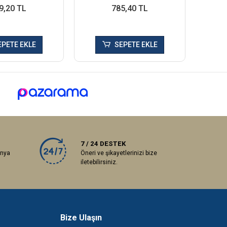
9,20 TL
785,40 TL
EPETE EKLE
SEPETE EKLE
7 / 24 DESTEK
anya
Öneri ve şikayetlerinizi bize
iletebilirsiniz.
Bize Ulaşın