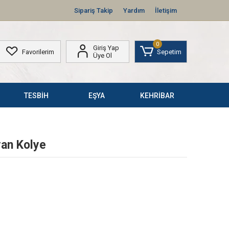
Sipariş Takip
Yardım
İletişim
0
Giriş Yap
Favorilerim
Sepetim
Üye Ol
TESBİH
EŞYA
KEHRİBAR
an Kolye