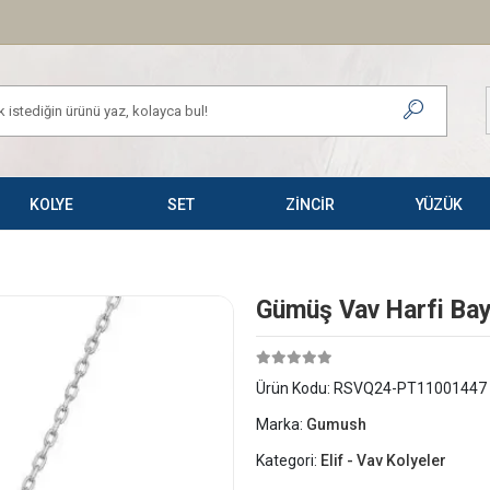
KOLYE
SET
ZİNCİR
YÜZÜK
Gümüş Vav Harfi Bay
Ürün Kodu:
RSVQ24-PT11001447
Marka:
Gumush
Kategori:
Elif - Vav Kolyeler