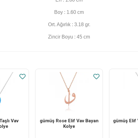
Boy : 1.60 cm
Ort. Ağırlık : 3.18 gr.
Zincir Boyu : 45 cm
aşlı Vav
​gümüş Rose Elif Vav Bayan
​gümüş Elif
olye
Kolye