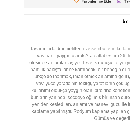
Favorilerime Ekle
Tav
Ürü
Tasarımında dini motiflerin ve sembollerin kullan
Vav harfi, yaygın olarak Arap alfabesinin 26. h
ötesinde anlamlar taşıyor. Estetik duruşu ile yüzy
harfi ilk bakışta, anne karnındaki bir bebeğin d
Türkçe'de inanmak, iman etmek anlamına gelir), ka
Vav, yüce yaratıcının tekliği, yaratılanın çokl
kullanımı oldukça yaygın olan; birbirine kenetlenm
bunların yanında, secdeye eğilmiş bir insan sure
yeniden keşfedilen, anlamı ve manevi gücü ile 
kaplama yapılmıştır. Rodyum kaplama yapılan güm
Gümüş ve değerli 