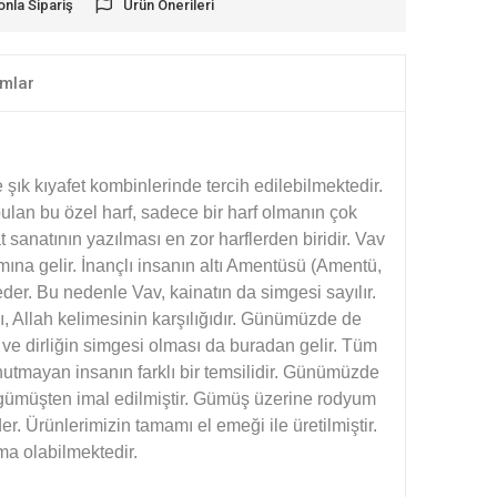
onla Sipariş
Ürün Önerileri
mlar
şık kıyafet kombinlerinde tercih edilebilmektedir.
 bulan bu özel harf, sadece bir harf olmanın çok
 sanatının yazılması en zor harflerden biridir. Vav
ına gelir. İnançlı insanın altı Amentüsü (Amentü,
eder. Bu nedenle Vav, kainatın da simgesi sayılır.
sı, Allah kelimesinin karşılığıdır. Günümüzde de
in ve dirliğin simgesi olması da buradan gelir. Tüm
nutmayan insanın farklı bir temsilidir. Günümüzde
 gümüşten imal edilmiştir. Gümüş üzerine rodyum
 Ürünlerimizin tamamı el emeği ile üretilmiştir.
ma olabilmektedir.