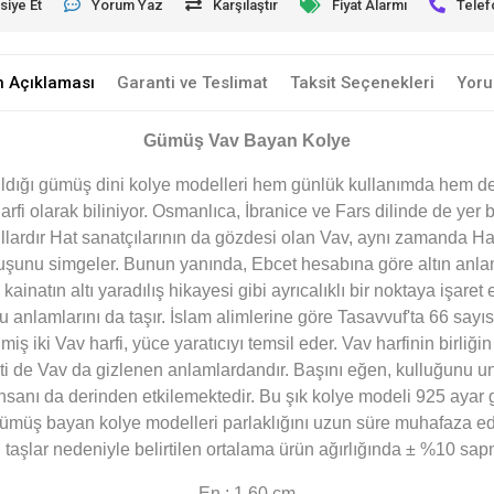
siye Et
Yorum Yaz
Karşılaştır
Fiyat Alarmı
Telef
n Açıklaması
Garanti ve Teslimat
Taksit Seçenekleri
Yoru
Gümüş Vav Bayan Kolye
ıldığı gümüş dini kolye modelleri hem günlük kullanımda hem de 
arfi olarak biliniyor. Osmanlıca, İbranice ve Fars dilinde de yer
ıllardır Hat sanatçılarının da gözdesi olan Vav, aynı zamanda Hat
uruşunu simgeler. Bunun yanında, Ebcet hesabına göre altın anlam
inatın altı yaradılış hikayesi gibi ayrıcalıklı bir noktaya işaret 
uğu anlamlarını da taşır. İslam alimlerine göre Tasavvuf'ta 66 sayı
iş iki Vav harfi, yüce yaratıcıyı temsil eder. Vav harfinin birliğ
ti de Vav da gizlenen anlamlardandır. Başını eğen, kulluğunu u
insanı da derinden etkilemektedir. Bu şık kolye modeli 925 ayar
üş bayan kolye modelleri parlaklığını uzun süre muhafaza eder.
taşlar nedeniyle belirtilen ortalama ürün ağırlığında ± %10 sap
En : 1.60 cm