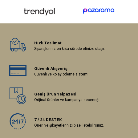
Hızlı Teslimat
Siparişleriniz en kısa sürede elinize ulaşır.
Güvenli Alışveriş
Güvenli ve kolay ödeme sistemi
Geniş Ürün Yelpazesi
Orijinal ürünler ve kampanya seçeneği
7 / 24 DESTEK
Öneri ve şikayetlerinizi bize iletebilirsiniz.