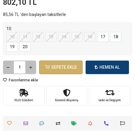
802,10 TL
85,56 TL 'den başlayan taksitlerle
10:
10
11
12
13
14
15
16
17
18
19
20
SEPETE EKLE
HEMEN AL
Favorilerime ekle
Hızlı Gönderi
Güvenli Alışveriş
İade ve Değişim