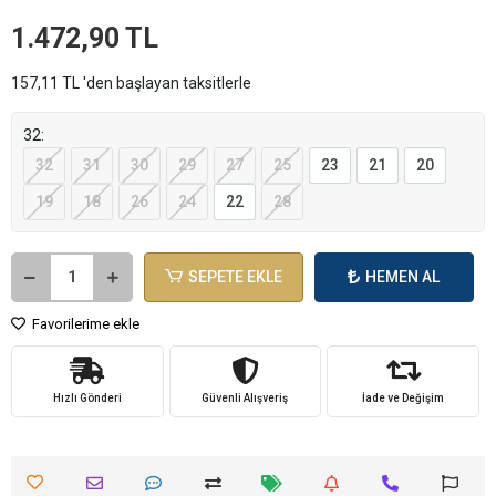
1.472,90 TL
157,11 TL 'den başlayan taksitlerle
32:
32
31
30
29
27
25
23
21
20
19
18
26
24
22
28
SEPETE EKLE
HEMEN AL
Favorilerime ekle
Hızlı Gönderi
Güvenli Alışveriş
İade ve Değişim