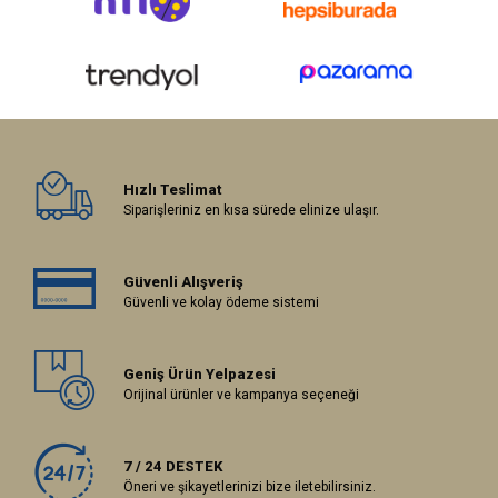
Hızlı Teslimat
Siparişleriniz en kısa sürede elinize ulaşır.
Güvenli Alışveriş
Güvenli ve kolay ödeme sistemi
Geniş Ürün Yelpazesi
Orijinal ürünler ve kampanya seçeneği
7 / 24 DESTEK
Öneri ve şikayetlerinizi bize iletebilirsiniz.