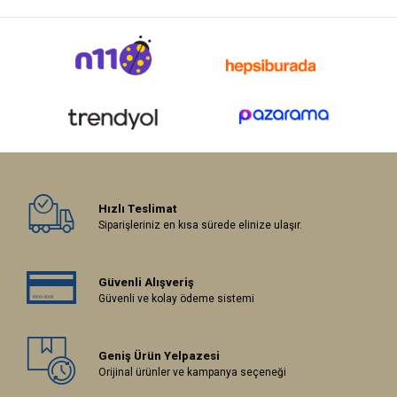
Hızlı Teslimat
Siparişleriniz en kısa sürede elinize ulaşır.
Güvenli Alışveriş
Güvenli ve kolay ödeme sistemi
Geniş Ürün Yelpazesi
Orijinal ürünler ve kampanya seçeneği