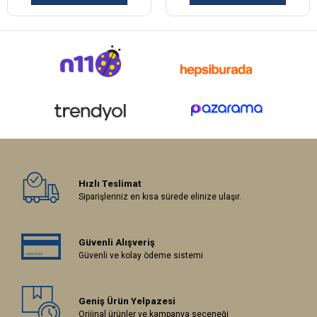
Hızlı Teslimat
Siparişleriniz en kısa sürede elinize ulaşır.
Güvenli Alışveriş
Güvenli ve kolay ödeme sistemi
Geniş Ürün Yelpazesi
Orijinal ürünler ve kampanya seçeneği