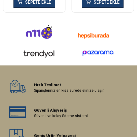
SEPETE EKLE
SEPETE EKLE
Hızlı Teslimat
Siparişleriniz en kısa sürede elinize ulaşır.
Güvenli Alışveriş
Güvenli ve kolay ödeme sistemi
Geniş Ürün Yelpazesi