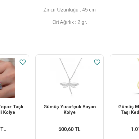
Zincir Uzunluğu : 45 cm
Ort Ağırlık : 2 gr.
opaz Taşlı
Gümüş Yusufçuk Bayan
Gümüş Ma
i Kolye
Kolye
Taşı Ked
 TL
600,60 TL
1.0