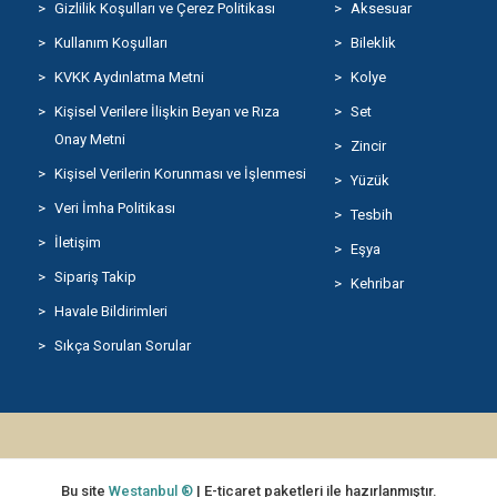
Gizlilik Koşulları ve Çerez Politikası
Aksesuar
Kullanım Koşulları
Bileklik
KVKK Aydınlatma Metni
Kolye
Kişisel Verilere İlişkin Beyan ve Rıza
Set
Onay Metni
Zincir
Kişisel Verilerin Korunması ve İşlenmesi
Yüzük
Veri İmha Politikası
Tesbih
İletişim
Eşya
Sipariş Takip
Kehribar
Havale Bildirimleri
Sıkça Sorulan Sorular
Bu site
Westanbul ®
| E-ticaret paketleri ile hazırlanmıştır.