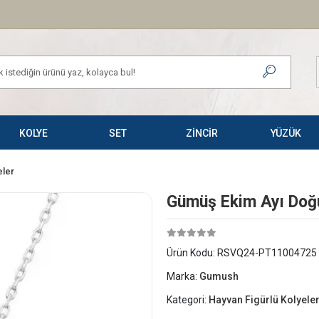
KOLYE
SET
ZİNCİR
YÜZÜK
eler
Gümüş Ekim Ayı Doğu
Ürün Kodu:
RSVQ24-PT11004725
Marka:
Gumush
Kategori:
Hayvan Figürlü Kolyele