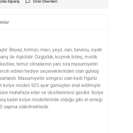
onla Sipariş
Ürün Önerileri
mlar
tır. Beyaz, kırmızı, mavi, yeşil, sarı, turuncu, siyah
ış ile ilişkilidir. Özgürlük, kozmik bilinç, mistik
kediler, temiz olmalarının yanı sıra masumiyetin
en tercih edilen hediye seçeneklerinden olan gümüş
tasarlandı. Masumiyetin simgesi olan kedi figürlü
ın kolye modeli 925 ayar gümüşten imal edilmiştir.
süre muhafaza eder ve oksitlenmesi gecikir. Kolye
müş kadın kolye modellerinde olduğu gibi el emeği
%10 sapma olabilmektedir.