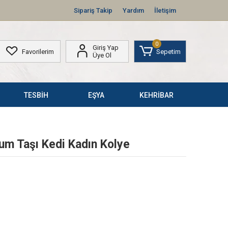
Sipariş Takip
Yardım
İletişim
0
Giriş Yap
Favorilerim
Sepetim
Üye Ol
TESBİH
EŞYA
KEHRİBAR
m Taşı Kedi Kadın Kolye
r