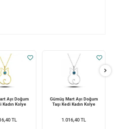
rt Ayı Doğum
Gümüş Mart Ayı Doğum
​gümüş
i Kadın Kolye
Taşı Kedi Kadın Kolye
16,40 TL
1.016,40 TL