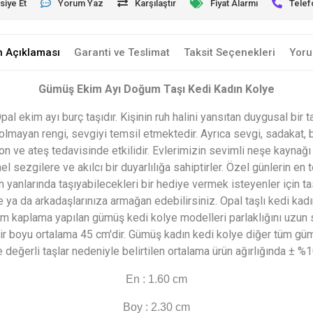
siye Et
Yorum Yaz
Karşılaştır
Fiyat Alarmı
Telef
n Açıklaması
Garanti ve Teslimat
Taksit Seçenekleri
Yoru
Gümüş Ekim Ayı Doğum Taşı Kedi Kadın Kolye
pal ekim ayı burç taşıdır. Kişinin ruh halini yansıtan duygusal bir taş
olmayan rengi, sevgiyi temsil etmektedir. Ayrıca sevgi, sadakat, bar
on ve ateş tedavisinde etkilidir.
Evlerimizin sevimli neşe kaynağı 
el sezgilere ve akılcı bir duyarlılığa sahiptirler. Özel günlerin 
an yanlarında taşıyabilecekleri bir hediye vermek isteyenler için 
 ya da arkadaşlarınıza armağan edebilirsiniz. Opal taşlı kedi kad
 kaplama yapılan gümüş kedi kolye modelleri parlaklığını uzun 
cir boyu ortalama 45 cm'dir. Gümüş kadın kedi kolye diğer tüm gü
ve değerli taşlar nedeniyle belirtilen ortalama ürün ağırlığında ± 
En : 1.60 cm
Boy : 2.30 cm