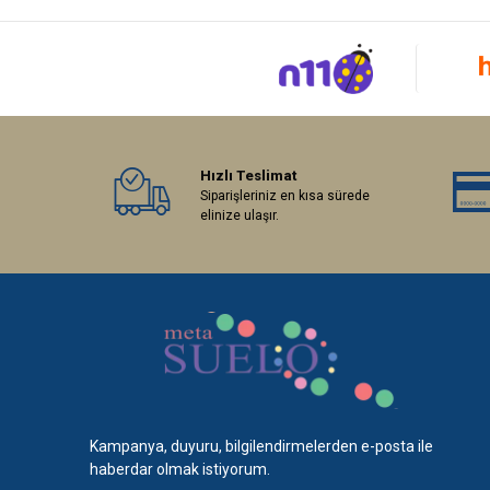
Hızlı Teslimat
Siparişleriniz en kısa sürede
elinize ulaşır.
Kampanya, duyuru, bilgilendirmelerden e-posta ile
haberdar olmak istiyorum.