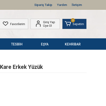
Sipariş Takip
Yardım
İletişim
0
Giriş Yap
Favorilerim
Sepetim
Üye Ol
TESBİH
EŞYA
KEHRİBAR
 Kare Erkek Yüzük