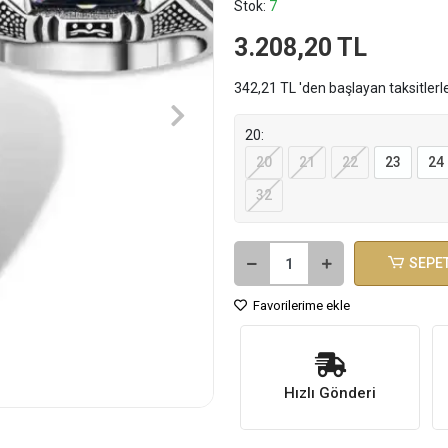
Stok:
7
3.208,20 TL
342,21 TL 'den başlayan taksitlerl
20:
20
21
22
23
24
32
SEPET
Favorilerime ekle
Hızlı Gönderi