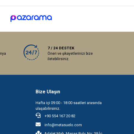
7 / 24 DESTEK
anya
Öneri ve şikayetlerinizi bize
iletebilirsiniz.
Bize Ulaşın
Hafta içi 09:00 - 18:00 saatleri arasında
ulaşabilirsiniz.
+90 554 167 20 82
info@metasuelo.com
Adalet Mah. Manas Bulv. No: 39 İç