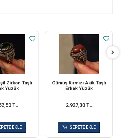
il Zirkon Taşlı
Gümüş Kırmızı Akik Taşlı
Gümüş
ek Yüzük
Erkek Yüzük
52,50 TL
2.927,30 TL
EPETE EKLE
SEPETE EKLE