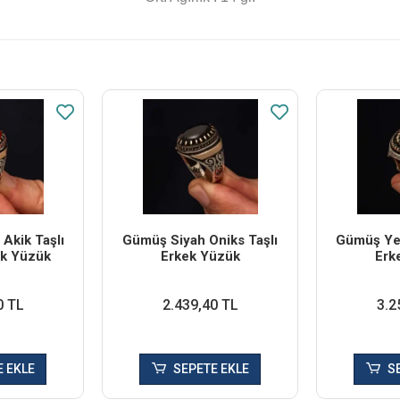
Akik Taşlı
Gümüş Siyah Oniks Taşlı
Gümüş Yeş
ek Yüzük
Erkek Yüzük
Erk
0 TL
2.439,40 TL
3.2
 EKLE
SEPETE EKLE
S