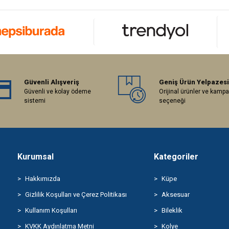
Güvenli Alışveriş
Geniş Ürün Yelpazesi
Güvenli ve kolay ödeme
Orijinal ürünler ve kamp
sistemi
seçeneği
Kurumsal
Kategoriler
Hakkımızda
Küpe
Gizlilik Koşulları ve Çerez Politikası
Aksesuar
Kullanım Koşulları
Bileklik
KVKK Aydınlatma Metni
Kolye