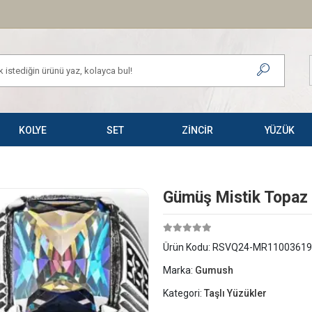
KOLYE
SET
ZİNCİR
YÜZÜK
Gümüş Mistik Topaz
Ürün Kodu:
RSVQ24-MR11003619
Marka:
Gumush
Kategori:
Taşlı Yüzükler