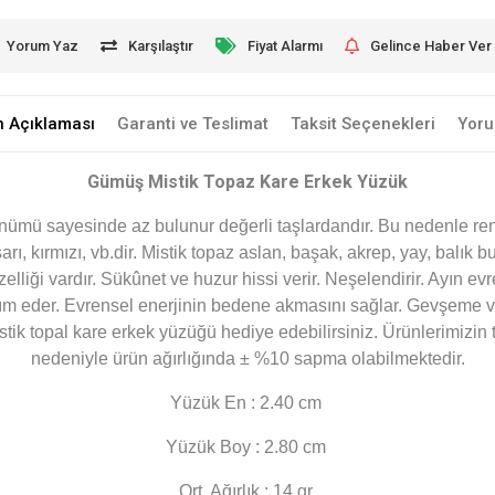
Yorum Yaz
Karşılaştır
Fiyat Alarmı
Gelince Haber Ver
n Açıklaması
Garanti ve Teslimat
Taksit Seçenekleri
Yoru
Gümüş Mistik Topaz Kare Erkek Yüzük
nümü sayesinde az bulunur değerli taşlardandır. Bu nedenle renksi
arı, kırmızı, vb.dir. Mistik topaz aslan, başak, akrep, yay, balık b
lliği vardır. Sükûnet ve huzur hissi verir. Neşelendirir. Ayın evrel
ım eder. Evrensel enerjinin bedene akmasını sağlar. Gevşeme v
istik topal kare erkek yüzüğü hediye edebilirsiniz. Ürünlerimizin 
nedeniyle ürün ağırlığında ± %10 sapma olabilmektedir.
Yüzük En : 2.40 cm
Yüzük Boy : 2.80 cm
Ort. Ağırlık : 14 gr.