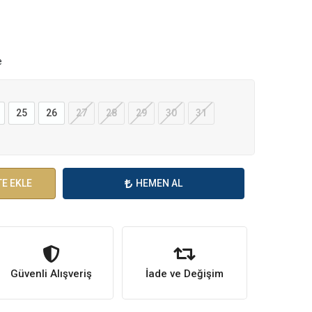
e
25
26
27
28
29
30
31
E EKLE
HEMEN AL
Güvenli Alışveriş
İade ve Değişim