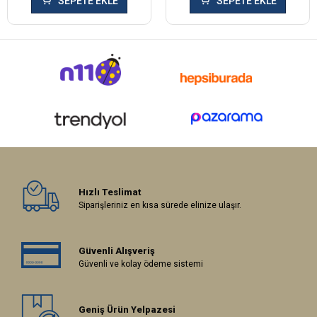
SEPETE EKLE
SEPETE EKLE
Hızlı Teslimat
Siparişleriniz en kısa sürede elinize ulaşır.
Güvenli Alışveriş
Güvenli ve kolay ödeme sistemi
Geniş Ürün Yelpazesi