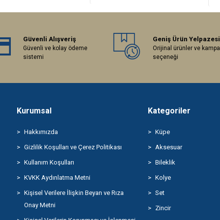
Güvenli Alışveriş
Geniş Ürün Yelpazesi
Güvenli ve kolay ödeme
Orijinal ürünler ve kamp
sistemi
seçeneği
Kurumsal
Kategoriler
Hakkımızda
Küpe
Gizlilik Koşulları ve Çerez Politikası
Aksesuar
Kullanım Koşulları
Bileklik
KVKK Aydınlatma Metni
Kolye
Kişisel Verilere İlişkin Beyan ve Rıza
Set
Onay Metni
Zincir