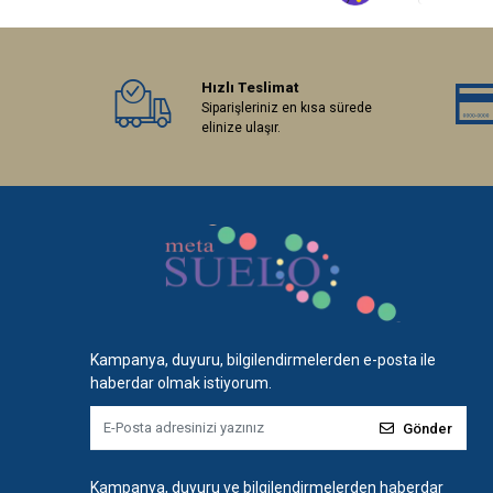
Hızlı Teslimat
Siparişleriniz en kısa sürede
elinize ulaşır.
Kampanya, duyuru, bilgilendirmelerden e-posta ile
haberdar olmak istiyorum.
Gönder
Kampanya, duyuru ve bilgilendirmelerden haberdar