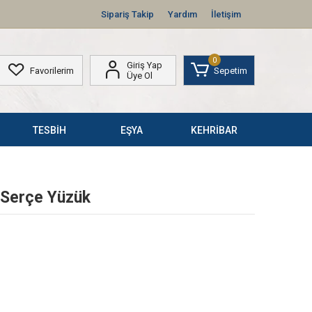
Sipariş Takip
Yardım
İletişim
0
Giriş Yap
Favorilerim
Sepetim
Üye Ol
TESBİH
EŞYA
KEHRİBAR
 Serçe Yüzük