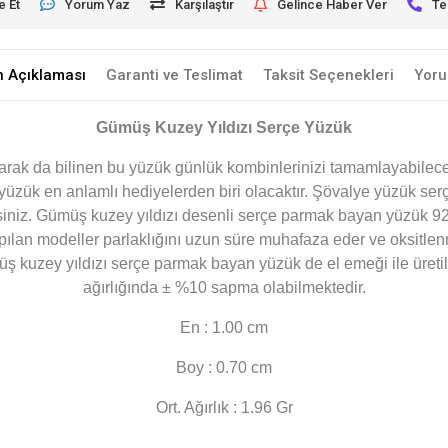
e Et
Yorum Yaz
Karşılaştır
Gelince Haber Ver
Te
n Açıklaması
Garanti ve Teslimat
Taksit Seçenekleri
Yoru
​Gümüş Kuzey Yıldızı Serçe Yüzük
arak da bilinen bu yüzük günlük kombinlerinizi tamamlayabileceğ
yüzük en anlamlı hediyelerden biri olacaktır. Şövalye yüzük ser
lirsiniz. Gümüş kuzey yıldızı desenli serçe parmak bayan yüzük 
lan modeller parlaklığını uzun süre muhafaza eder ve oksitlenm
 kuzey yıldızı serçe parmak bayan yüzük de el emeği ile üretilm
ağırlığında ± %10 sapma olabilmektedir.
En : 1.00 cm
Boy : 0.70 cm
Ort. Ağırlık : 1.96 Gr