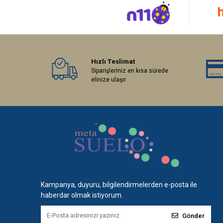
Hızlı Teslimat
Siparişleriniz en kısa sürede
elinize ulaşır.
Kampanya, duyuru, bilgilendirmelerden e-posta ile
haberdar olmak istiyorum.
Gönder