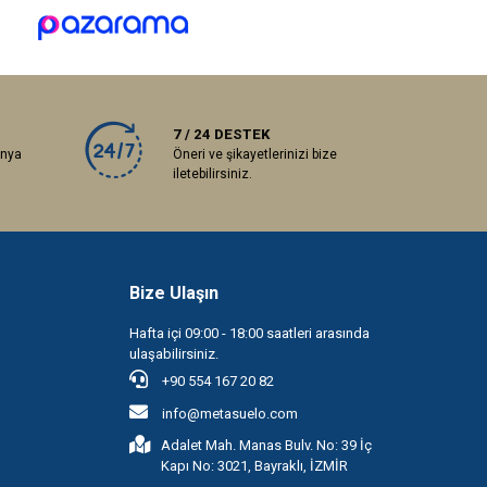
7 / 24 DESTEK
anya
Öneri ve şikayetlerinizi bize
iletebilirsiniz.
Bize Ulaşın
Hafta içi 09:00 - 18:00 saatleri arasında
ulaşabilirsiniz.
+90 554 167 20 82
info@metasuelo.com
Adalet Mah. Manas Bulv. No: 39 İç
Kapı No: 3021, Bayraklı, İZMİR