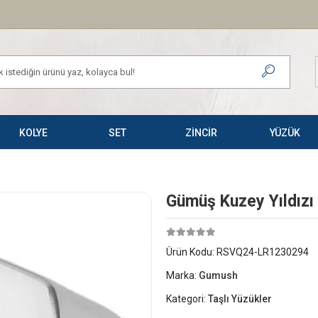
KOLYE
SET
ZİNCİR
YÜZÜK
Gümüş Kuzey Yıldızı
Ürün Kodu:
RSVQ24-LR1230294
Marka:
Gumush
Kategori:
Taşlı Yüzükler