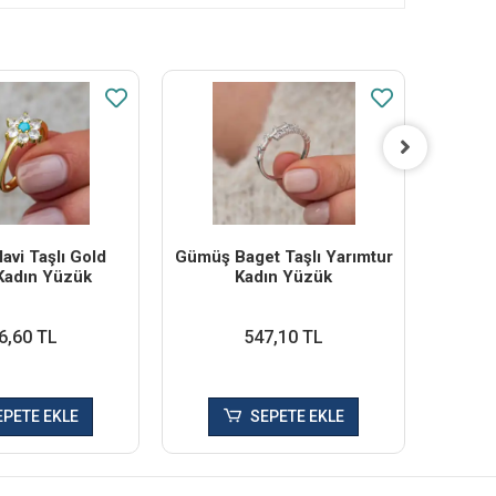
vi Taşlı Gold
Gümüş Baget Taşlı Yarımtur
Gümüş
Kadın Yüzük
Kadın Yüzük
Da
6,60 TL
547,10 TL
EPETE EKLE
SEPETE EKLE