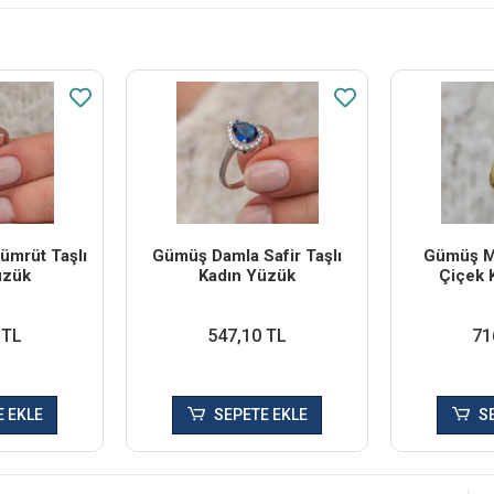
mrüt Taşlı
Gümüş Damla Safir Taşlı
Gümüş Ma
üzük
Kadın Yüzük
Çiçek 
 TL
547,10 TL
71
 EKLE
SEPETE EKLE
S