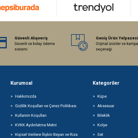
Güvenli Alışveriş
Geniş Ürün Yelpazesi
Güvenli ve kolay ödeme
Orijinal ürünler ve kamp
sistemi
seçeneği
Kurumsal
Kategoriler
Hakkımızda
Küpe
Gizlilik Koşulları ve Çerez Politikası
Aksesuar
Kullanım Koşulları
Bileklik
KVKK Aydınlatma Metni
Kolye
Kişisel Verilere İlişkin Beyan ve Rıza
Set